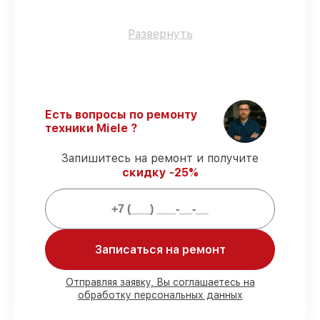
Использование оригинальных
Развернуть
запчастей
– только подлинные
комплектующие.
Квалифицированные специалисты
–
все работники проходят обязательное
обучение и ежегодную аттестацию, что
Есть вопросы по ремонту
подтверждает их уровень мастерства.
техники Miele ?
Точное соблюдение сроков
–
восстановление посудомоечной машины
Запишитесь на ремонт и получите
G 1730 SCi выполняется строго в
скидку -25%
оговоренные сроки.
Сервис с гарантией
– все работы по
восстановлению проводятся с
официальной гарантией.
Записаться на ремонт
Мы гарантируем:
Отправляя заявку, Вы соглашаетесь на
обработку персональных данных
80%
работ с возможностью
присутствовать