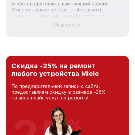
чтобы предоставить вам лучший сервис.
Миссия нашего центра — обеспечить
качественный и доступный ремонт для
каждого пользователя продукции Miele, вне
Развернуть
зависимости от сложности поломки. Мы
стремимся к тому, чтобы каждый клиент был
удовлетворен скоростью и качеством
предоставляемых услуг. Наша цель — стать
лучшим сервисным центром Miele в городе
Москве, постоянно повышая уровень доверия
и лояльности наших клиентов.
Скидка -25% на ремонт
любого устройства Miele
По предварительной записи с сайта,
предоставляем скидку в размере -25%
на весь прайс услуг по ремонту
%