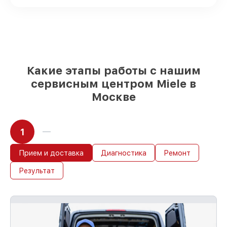
90%
комплектующих для
посудомоечных машин на складе или
доступны для быстрой доставки
Качественные реплики и
оригинальные детали по вашему
выбору
– под любые финансовые
возможности
Какие этапы работы с нашим
85%
работ за 1–2 часа, если мастер
сервисным центром Miele в
приступает к восстановлению сразу
Москве
1
Прием и доставка
Диагностика
Ремонт
Результат