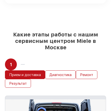
Качественные реплики и
оригинальные детали по вашему
выбору
– под любые финансовые
возможности
85%
работ быстро и без задержек, если
мастер приступает к восстановлению
сразу
Какие этапы работы с нашим
сервисным центром Miele в
Москве
1
Прием и доставка
Диагностика
Ремонт
Результат