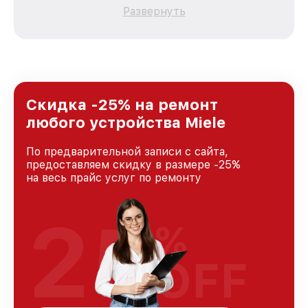
каждого пользователя продукции Miele, вне
Развернуть
зависимости от сложности поломки. Мы
стремимся к тому, чтобы каждый клиент был
удовлетворен скоростью и качеством
предоставляемых услуг. Наша цель — стать
лучшим сервисным центром Miele в городе
Москве, постоянно повышая уровень доверия
и лояльности наших клиентов.
Скидка -25% на ремонт
любого устройства Miele
По предварительной записи с сайта,
предоставляем скидку в размере -25%
на весь прайс услуг по ремонту
25
%
OFF