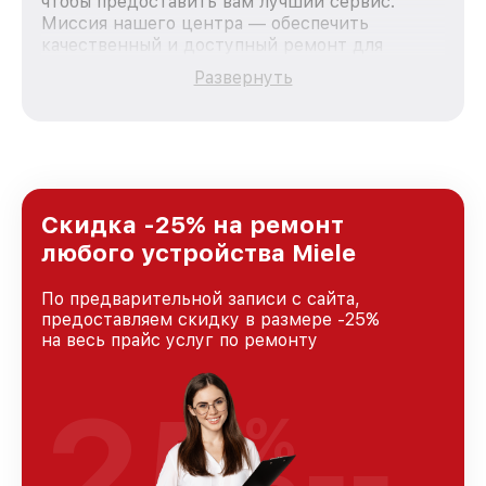
чтобы предоставить вам лучший сервис.
Миссия нашего центра — обеспечить
качественный и доступный ремонт для
каждого пользователя продукции Miele, вне
Развернуть
зависимости от сложности поломки. Мы
стремимся к тому, чтобы каждый клиент был
удовлетворен скоростью и качеством
предоставляемых услуг. Наша цель — стать
лучшим сервисным центром Miele в городе
Москве, постоянно повышая уровень доверия
и лояльности наших клиентов.
Скидка -25% на ремонт
любого устройства Miele
По предварительной записи с сайта,
предоставляем скидку в размере -25%
на весь прайс услуг по ремонту
25
%