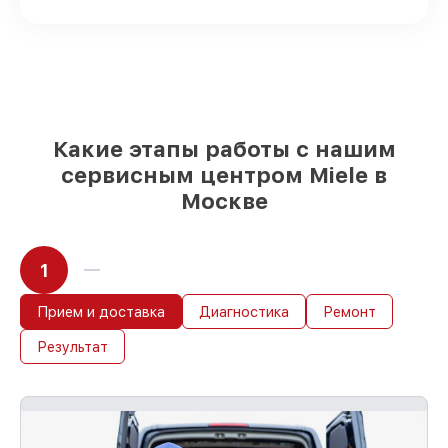
Подбор оригинальных комплектующих
и надежных реплик с возможностью
выбрать
– для любого бюджета
85%
работ за 1–2 часа, при немедленном
начале работ
Какие этапы работы с нашим
сервисным центром Miele в
Москве
1
Прием и доставка
Диагностика
Ремонт
Результат