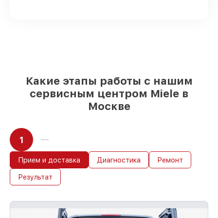
Подбор оригинальных комплектующих
и надежных реплик с возможностью
выбрать
– под любые финансовые
возможности
85%
работ быстро и без задержек, при
немедленном начале работ
Какие этапы работы с нашим
сервисным центром Miele в
Москве
1
Прием и доставка
Диагностика
Ремонт
Результат