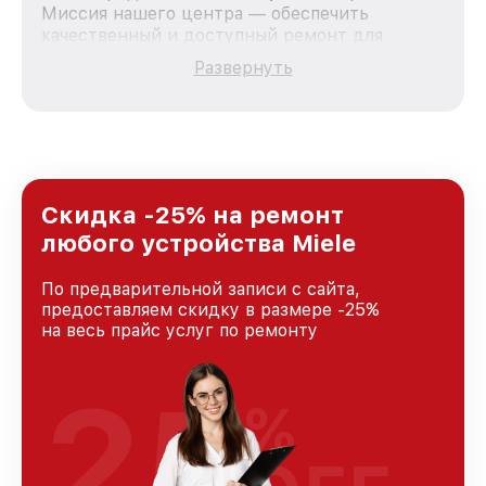
Миссия нашего центра — обеспечить
качественный и доступный ремонт для
каждого пользователя продукции Miele, вне
Развернуть
зависимости от сложности поломки. Мы
стремимся к тому, чтобы каждый клиент был
удовлетворен скоростью и качеством
предоставляемых услуг. Наша цель — стать
лучшим сервисным центром Miele в городе
Москве, постоянно повышая уровень доверия
и лояльности наших клиентов.
Скидка -25% на ремонт
любого устройства Miele
По предварительной записи с сайта,
предоставляем скидку в размере -25%
на весь прайс услуг по ремонту
25
%