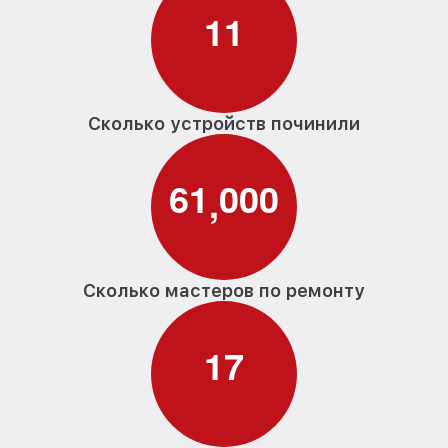
1
1
Замена заливного шланга с системой
от 1100₽
Аквастоп G 4203 I Miele
Замена заливного шланга G 4203 I Miele
от 850₽
Сколько устройств починили
6
1
0
0
0
,
Сколько мастеров по ремонту
1
7