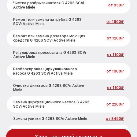
Чистка разбрызгивателя G 4263 SCVi
от 850₽
Active Miele
Ремонт или замена патрубка G 4263
от 1600₽
SCVi Active Miele
Ремонт или замена дозатора моющих
от 1200₽
средств G 4263 SCVi Active Miele
Регулировка прессостата G 4263 SCVi
от 1100₽
Active Miele
Разблокировка циркуляционного
от 1800₽
насоса G 4263 SCVi Active Miele
Очистка фильтров G 4263 SCVi Active
от 1100₽
Miele
Замена циркуляционного насоса G 4263
от 2200₽
SCVi Active Miele
Замена улитки G 4263 SCVi Active Miele
от 3450₽
Замена сливного шланга G 4263 SCVi
от 1250₽
Active Miele
Здесь нет моей поломки