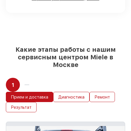
90%
комплектующих для
посудомоечных машин имеются в
наличии или доступны для быстрой
доставки
Оригинальные запчасти и
качественные реплики на ваш выбор
–
под любые финансовые возможности
85%
работ в течение пары часов, при
Какие этапы работы с нашим
немедленном начале работ
сервисным центром Miele в
Москве
1
Прием и доставка
Диагностика
Ремонт
Результат