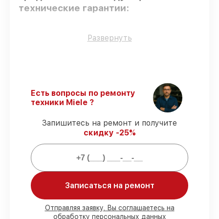
технические гарантии:
Только фирменные комплектующие
–
Развернуть
для всех видов сервиса применяются
исключительно оригинальные детали.
Опытные мастера
– мастера проходят
строгий отбор и регулярное обучение.
Точное соблюдение сроков
–
Есть вопросы по ремонту
восстановление посудомоечной машины
техники Miele ?
G 4263 SCVi Active выполняется строго в
оговоренные сроки.
Запишитесь на ремонт и получите
Подтвержденная гарантия
–
скидку -25%
предоставляем официальное
гарантийное сопровождение после
починки.
Мы гарантируем:
Записаться на ремонт
80%
работ с возможностью
Отправляя заявку, Вы соглашаетесь на
обработку персональных данных
присутствовать