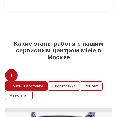
посудомоечных машин имеются в
наличии или доступны для срочного
заказа
Оригинальные запчасти и
качественные реплики на ваш выбор
–
под любые финансовые возможности
85%
работ в течение пары часов, при
немедленном начале работ
Какие этапы работы с нашим
сервисным центром Miele в
Москве
1
Прием и доставка
Диагностика
Ремонт
Результат