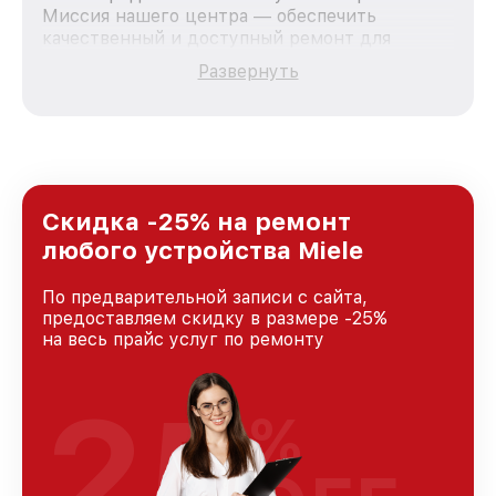
Миссия нашего центра — обеспечить
качественный и доступный ремонт для
каждого пользователя продукции Miele, вне
Развернуть
зависимости от сложности поломки. Мы
стремимся к тому, чтобы каждый клиент был
удовлетворен скоростью и качеством
предоставляемых услуг. Наша цель — стать
лучшим сервисным центром Miele в городе
Москве, постоянно повышая уровень доверия
и лояльности наших клиентов.
Скидка -25% на ремонт
любого устройства Miele
По предварительной записи с сайта,
предоставляем скидку в размере -25%
на весь прайс услуг по ремонту
25
%