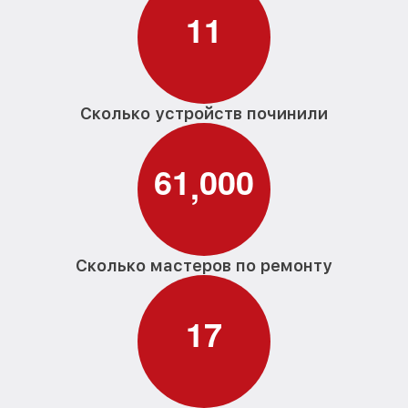
Замена проточного нагревательного
1
1
от 2000₽
элемента G 4620 SCI Miele
Замена прессостата G 4620 SCI Miele
от 1590₽
Замена П-образного уплотнителя
от 1600₽
дверцы G 4620 SCI Miele
Сколько устройств починили
Замена нижнего уплотнителя дверцы G
от 1000₽
4620 SCI Miele
6
1
0
0
0
,
Замена заливного шланга с системой
от 1100₽
Аквастоп G 4620 SCI Miele
Замена заливного шланга G 4620 SCI
от 850₽
Miele
Сколько мастеров по ремонту
1
7