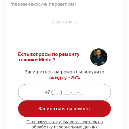
технические гарантии:
Оригинальные детали
– для всех видов
Развернуть
сервиса применяются исключительно
оригинальные детали.
Квалифицированные специалисты
–
мастера проходят строгий отбор и
регулярное обучение.
Есть вопросы по ремонту
Соблюдение сроков починки
–
техники Miele ?
гарантируем завершение работ без
задержек.
Запишитесь на ремонт и получите
Сервис с гарантией
– предоставляем
скидку -25%
официальное гарантийное
сопровождение после починки.
Мы гарантируем:
Записаться на ремонт
80%
работ с возможностью
присутствовать
Отправляя заявку, Вы соглашаетесь на
обработку персональных данных
90%
комплектующих для