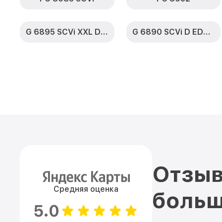
G 6895 SCVi XXL D ED230 2,0 k2o
G 6890 SCVi D ED230 2,0 k2o
Отзыв
Средняя оценка
больш
5.0