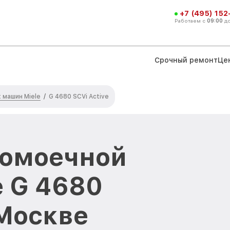
+7 (495) 152
Работаем с
09:00
д
Срочный ремонт
Це
машин Miele
/
G 4680 SCVi Active
домоечной
 G 4680
 Москве