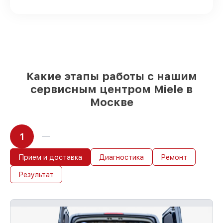
быстро поставляются
Подбор оригинальных комплектующих
и надежных реплик с возможностью
выбрать
– с учётом всех запросов
85%
работ за 1–2 часа, при условии, что
обслуживание началось сразу
Какие этапы работы с нашим
сервисным центром Miele в
Москве
1
Прием и доставка
Диагностика
Ремонт
Результат