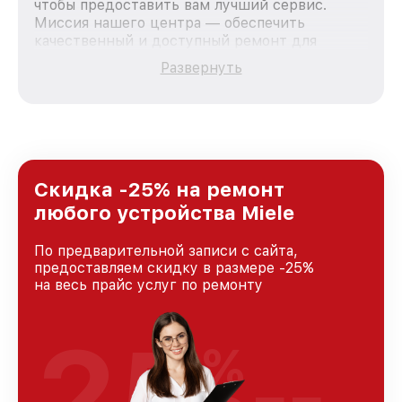
чтобы предоставить вам лучший сервис.
Миссия нашего центра — обеспечить
качественный и доступный ремонт для
каждого пользователя продукции Miele, вне
Развернуть
зависимости от сложности поломки. Мы
стремимся к тому, чтобы каждый клиент был
удовлетворен скоростью и качеством
предоставляемых услуг. Наша цель — стать
лучшим сервисным центром Miele в городе
Москве, постоянно повышая уровень доверия
и лояльности наших клиентов.
Скидка -25% на ремонт
любого устройства Miele
По предварительной записи с сайта,
предоставляем скидку в размере -25%
на весь прайс услуг по ремонту
25
%