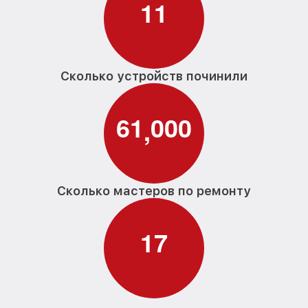
1
1
от 2000₽
элемента G 4700 SCi Miele
Замена прессостата G 4700 SCi Miele
от 1590₽
Замена П-образного уплотнителя
от 1600₽
дверцы G 4700 SCi Miele
Сколько устройств починили
Замена нижнего уплотнителя дверцы G
от 1000₽
4700 SCi Miele
6
1
0
0
0
,
Замена заливного шланга с системой
от 1100₽
Аквастоп G 4700 SCi Miele
Замена заливного шланга G 4700 SCi
от 850₽
Miele
Сколько мастеров по ремонту
1
7