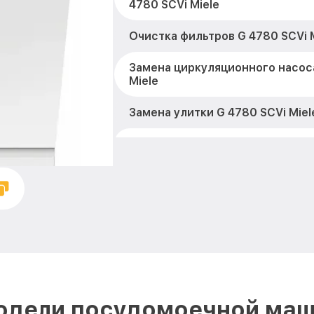
4780 SCVi Miele
Очистка фильтров G 4780 SCVi 
Замена циркуляционного насос
Miele
Замена улитки G 4780 SCVi Miel
Замена сливного шланга G 4780
Замена сливного насоса G 4780 
Ремонт или замена петли двери
Miele
Чистка заливного фильтра-сето
SCVi Miele
Ремонт циркуляционного насос
одели посудомоечной маш
Miele