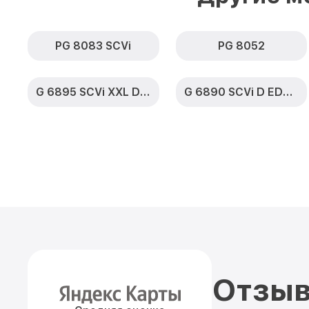
PG 8083 SCVi
PG 8052
G 6895 SCVi XXL D ED230 2,0 k2o
G 6890 SCVi D ED230 2,0 k2o
Отзыв