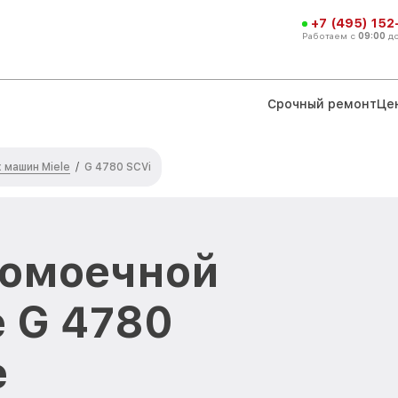
+7 (495) 152
Работаем с
09:00
д
Срочный ремонт
Це
машин Miele
/
G 4780 SCVi
домоечной
 G 4780
е