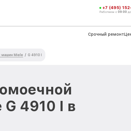
+7 (495) 152
Работаем с
09:00
д
Срочный ремонт
Це
машин Miele
/
G 4910 I
домоечной
G 4910 I в