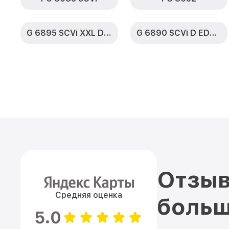
G 6895 SCVi XXL D ED230 2,0 k2o
G 6890 SCVi D ED230 2,0 k2o
Отзыв
Средняя оценка
больш
5.0