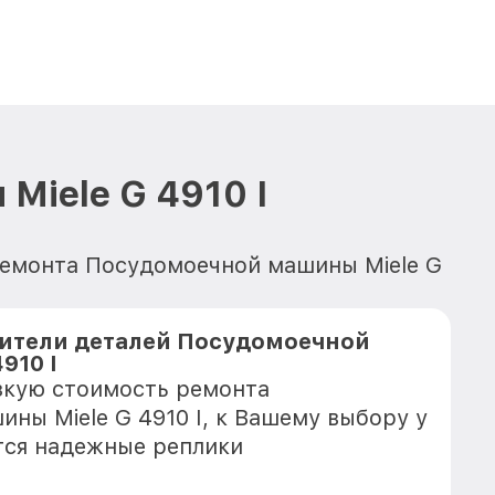
iele G 4910 I
ремонта Посудомоечной машины Miele G
ители деталей Посудомоечной
910 I
зкую стоимость ремонта
ны Miele G 4910 I, к Вашему выбору у
тся надежные реплики