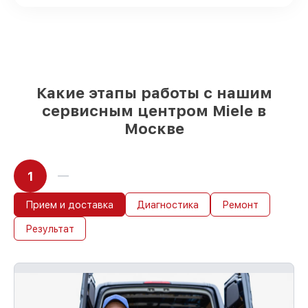
посудомоечных машин имеются в
наличии или доступны для срочного
заказа
Подбор оригинальных комплектующих
и надежных реплик с возможностью
выбрать
– для любого бюджета
85%
работ в течение пары часов, при
Какие этапы работы с нашим
немедленном начале работ
сервисным центром Miele в
Москве
1
Прием и доставка
Диагностика
Ремонт
Результат