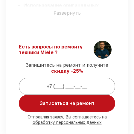
Использование оригинальных
запчастей
– гарантируем использование
Развернуть
фирменных запчастей для обслуживания.
Сертифицированные инженеры
–
мастера проходят строгий отбор и
регулярное обучение.
Точное соблюдение сроков
–
Есть вопросы по ремонту
соблюдаем сроки сервиса
техники Miele ?
посудомоечной машины G 4910 SCi BW,
согласованные с клиентом.
Запишитесь на ремонт и получите
Гарантийное обслуживание
–
скидку -25%
обслуживаем посудомоечных машин
всегда со строгим соблюдением
гарантийных обязательств.
Мы гарантируем:
Записаться на ремонт
80%
работ с возможностью
Отправляя заявку, Вы соглашаетесь на
обработку персональных данных
присутствовать
90%
комплектующих для