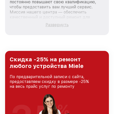
постоянно повышают свою квалификацию,
чтобы предоставить вам лучший сервис.
Миссия нашего центра — обеспечить
качественный и доступный ремонт для
каждого пользователя продукции Miele, вне
Развернуть
зависимости от сложности поломки. Мы
стремимся к тому, чтобы каждый клиент был
удовлетворен скоростью и качеством
предоставляемых услуг. Наша цель — стать
лучшим сервисным центром Miele в городе
Москве, постоянно повышая уровень доверия
и лояльности наших клиентов.
Скидка -25% на ремонт
любого устройства Miele
По предварительной записи с сайта,
предоставляем скидку в размере -25%
на весь прайс услуг по ремонту
%