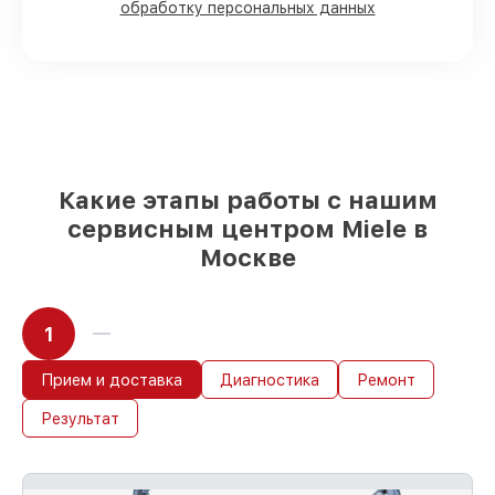
обработку персональных данных
90%
комплектующих для
посудомоечных машин на складе или
доступны для быстрой доставки
Качественные реплики и
оригинальные детали по вашему
выбору
– под любые финансовые
возможности
85%
работ за 1–2 часа, при немедленном
начале работ
Какие этапы работы с нашим
сервисным центром Miele в
Москве
1
Прием и доставка
Диагностика
Ремонт
Результат