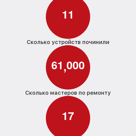
циркуляционного насоса G 4930 SCi BL
от 1550₽
Miele
1
1
Замена проточного нагревательного
от 2000₽
элемента G 4930 SCi BL Miele
Замена прессостата G 4930 SCi BL Miele
от 1590₽
Сколько устройств починили
Замена П-образного уплотнителя
от 1600₽
дверцы G 4930 SCi BL Miele
6
1
0
0
0
,
Замена нижнего уплотнителя дверцы G
от 1000₽
4930 SCi BL Miele
Замена заливного шланга с системой
от 1100₽
Аквастоп G 4930 SCi BL Miele
Сколько мастеров по ремонту
Замена заливного шланга G 4930 SCi BL
от 850₽
Miele
1
7