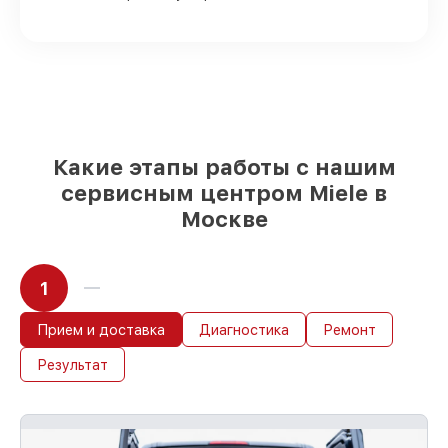
Оригинальные запчасти и
качественные реплики на ваш выбор
–
под любые финансовые возможности
85%
работ быстро и без задержек, при
условии, что обслуживание началось
сразу
Какие этапы работы с нашим
сервисным центром Miele в
Москве
1
Прием и доставка
Диагностика
Ремонт
Результат