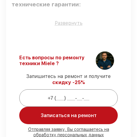
технические гарантии:
Оригинальные детали
– только
Развернуть
подлинные комплектующие.
Сертифицированные инженеры
–
мастера проходят строгий отбор и
регулярное обучение.
Точное соблюдение сроков
–
Есть вопросы по ремонту
гарантируем завершение работ без
техники Miele ?
задержек.
Подтвержденная гарантия
– все
Запишитесь на ремонт и получите
работы по восстановлению проводятся с
скидку -25%
официальной гарантией.
Мы гарантируем:
Записаться на ремонт
80%
работ в присутствии заказчика
90%
комплектующих для
посудомоечных машин на складе или
Отправляя заявку, Вы соглашаетесь на
обработку персональных данных
доступны для быстрой доставки