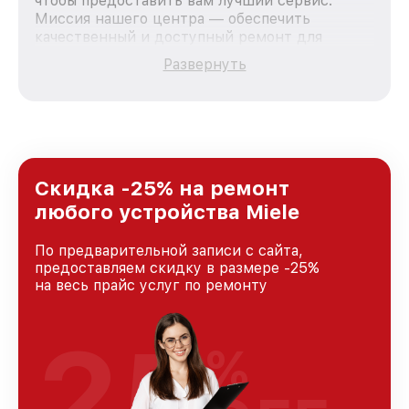
чтобы предоставить вам лучший сервис.
Миссия нашего центра — обеспечить
качественный и доступный ремонт для
каждого пользователя продукции Miele, вне
Развернуть
зависимости от сложности поломки. Мы
стремимся к тому, чтобы каждый клиент был
удовлетворен скоростью и качеством
предоставляемых услуг. Наша цель — стать
лучшим сервисным центром Miele в городе
Москве, постоянно повышая уровень доверия
и лояльности наших клиентов.
Скидка -25% на ремонт
любого устройства Miele
По предварительной записи с сайта,
предоставляем скидку в размере -25%
на весь прайс услуг по ремонту
25
%