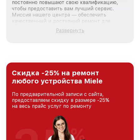
постоянно повышают свою квалификацию,
чтобы предоставить вам лучший сервис.
Миссия нашего центра — обеспечить
качественный и доступный ремонт для
каждого пользователя продукции Miele, вне
Развернуть
зависимости от сложности поломки. Мы
стремимся к тому, чтобы каждый клиент был
удовлетворен скоростью и качеством
предоставляемых услуг. Наша цель — стать
лучшим сервисным центром Miele в городе
Москве, постоянно повышая уровень доверия
и лояльности наших клиентов.
Скидка -25% на ремонт
любого устройства Miele
По предварительной записи с сайта,
предоставляем скидку в размере -25%
на весь прайс услуг по ремонту
%