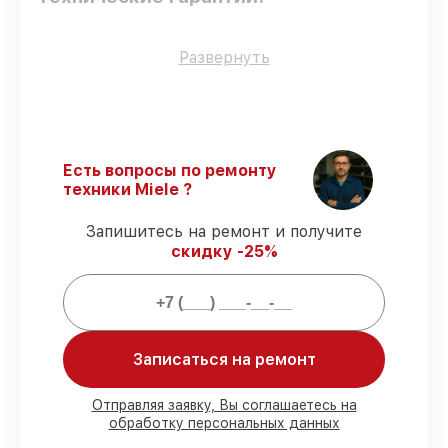
Только фирменные комплектующие
–
Развернуть
только подлинные комплектующие.
Квалифицированные специалисты
–
мастера проходят строгий отбор и
регулярное обучение.
Точное соблюдение сроков
–
Есть вопросы по ремонту
гарантируем завершение работ без
техники Miele ?
задержек.
Подтвержденная гарантия
–
Запишитесь на ремонт и получите
обслуживаем посудомоечных машин
скидку -25%
всегда со строгим соблюдением
гарантийных обязательств.
Мы гарантируем:
Записаться на ремонт
80%
работ в присутствии заказчика
90%
комплектующих для
Отправляя заявку, Вы соглашаетесь на
обработку персональных данных
посудомоечных машин имеются в
наличии или доступны для срочного