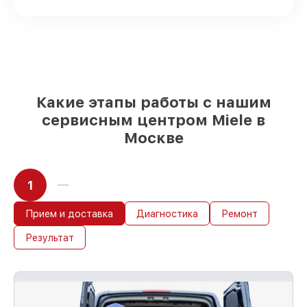
заказа
Подбор оригинальных комплектующих
и надежных реплик с возможностью
выбрать
– для любого бюджета
85%
работ в течение пары часов, если
мастер приступает к восстановлению
сразу
Какие этапы работы с нашим
сервисным центром Miele в
Москве
1
Прием и доставка
Диагностика
Ремонт
Результат