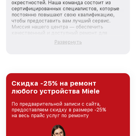
окрестностей. Наша команда состоит из
сертифицированных специалистов, которые
постоянно повышают свою квалификацию,
чтобы предоставить вам лучший сервис.
Миссия нашего центра — обеспечить
качественный и доступный ремонт для
каждого пользователя продукции Miele, вне
Развернуть
зависимости от сложности поломки. Мы
стремимся к тому, чтобы каждый клиент был
удовлетворен скоростью и качеством
предоставляемых услуг. Наша цель — стать
лучшим сервисным центром Miele в городе
Москве, постоянно повышая уровень доверия
и лояльности наших клиентов.
Скидка -25% на ремонт
любого устройства Miele
По предварительной записи с сайта,
предоставляем скидку в размере -25%
на весь прайс услуг по ремонту