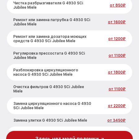
Чистка разбрызгивателя G 4930 SCi
от 850₽
Jubilee Miele
Ремонт или замена патрубка G 4930 SCi
от 1600₽
Jubilee Miele
Ремонт или замена дозатора моющих
от 1200₽
средств G 4930 SCi Jubilee Miele
Регулировка прессостата G 4930 SCi
от 1100₽
Jubilee Miele
Разблокировка циркуляционного
от 1800₽
насоса G 4930 SCi Jubilee Miele
Очистка фильтров G 4930 SCi Jubilee
от 1100₽
Miele
Замена циркуляционного насоса G 4930
от 2200₽
SCi Jubilee Miele
Замена улитки G 4930 SCi Jubilee Miele
от 3450₽
Замена сливного шланга G 4930 SCi
от 1250₽
Jubilee Miele
Здесь нет моей поломки