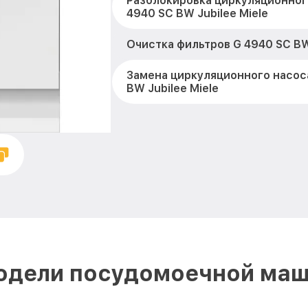
Разблокировка циркуляционног
4940 SC BW Jubilee Miele
Очистка фильтров G 4940 SC BW 
Замена циркуляционного насос
BW Jubilee Miele
Замена улитки G 4940 SC BW Jub
Замена сливного шланга G 4940
Miele
Замена сливного насоса G 4940
Miele
Ремонт или замена петли двер
Jubilee Miele
одели посудомоечной маш
Чистка заливного фильтра-сето
BW Jubilee Miele