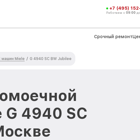
+7 (495) 152
Работаем с
09:00
д
Срочный ремонт
Це
машин Miele
/
G 4940 SC BW Jubilee
домоечной
 G 4940 SC
Москве