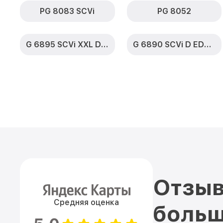
PG 8083 SCVi
PG 8052
G 6895 SCVi XXL D ED230 2,0 k2o
G 6890 SCVi D ED230 2,0 k2o
Отзыв
Средняя оценка
больш