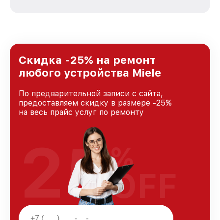
стремимся к тому, чтобы каждый клиент был
удовлетворен скоростью и качеством
предоставляемых услуг. Наша цель — стать
лучшим сервисным центром Miele в городе
Москве, постоянно повышая уровень доверия
и лояльности наших клиентов.
Скидка -25% на ремонт
любого устройства Miele
По предварительной записи с сайта,
предоставляем скидку в размере -25%
на весь прайс услуг по ремонту
25
%
OFF