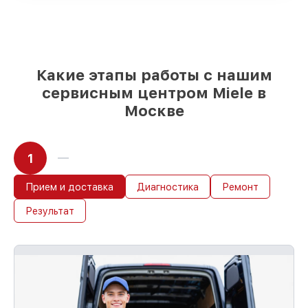
качественные реплики на ваш выбор
–
для любого бюджета
85%
работ в течение пары часов, если
мастер приступает к восстановлению
сразу
Какие этапы работы с нашим
сервисным центром Miele в
Москве
1
Прием и доставка
Диагностика
Ремонт
Результат