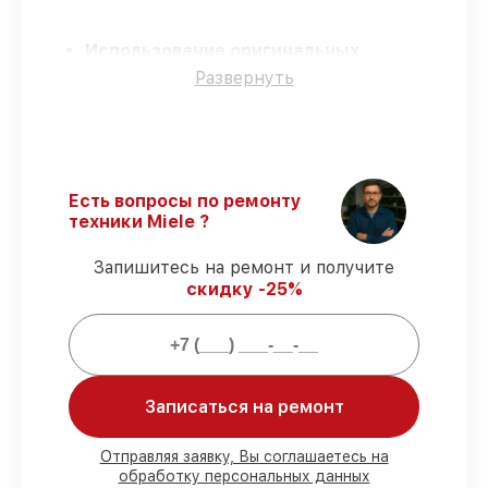
Использование оригинальных
запчастей
– для всех видов сервиса
Развернуть
применяются исключительно
оригинальные детали.
Сертифицированные инженеры
–
мастера проходят строгий отбор и
регулярное обучение.
Есть вопросы по ремонту
Выполнение работ вовремя
–
техники Miele ?
соблюдаем сроки сервиса
посудомоечной машины G 5670 SCVi,
Запишитесь на ремонт и получите
согласованные с клиентом.
скидку -25%
Подтвержденная гарантия
– все
работы по восстановлению проводятся с
официальной гарантией.
Мы гарантируем:
Записаться на ремонт
80%
работ в присутствии заказчика
Отправляя заявку, Вы соглашаетесь на
обработку персональных данных
90%
комплектующих для