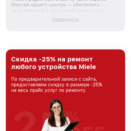
Миссия нашего центра — обеспечить
качественный и доступный ремонт для
каждого пользователя продукции Miele, вне
Развернуть
зависимости от сложности поломки. Мы
стремимся к тому, чтобы каждый клиент был
удовлетворен скоростью и качеством
предоставляемых услуг. Наша цель — стать
лучшим сервисным центром Miele в городе
Москве, постоянно повышая уровень доверия
и лояльности наших клиентов.
Скидка -25% на ремонт
любого устройства Miele
По предварительной записи с сайта,
предоставляем скидку в размере -25%
на весь прайс услуг по ремонту
25
%