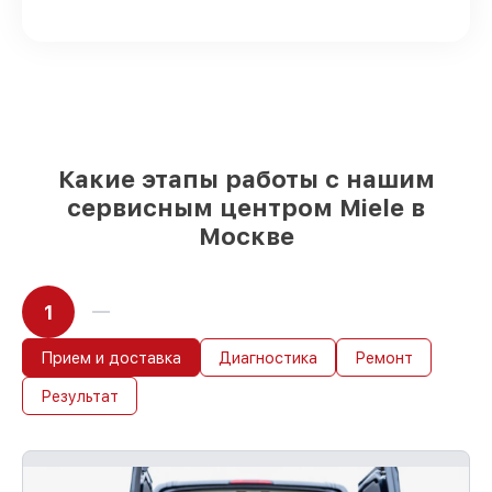
посудомоечных машин имеются в
наличии или доступны для быстрой
доставки
Качественные реплики и
оригинальные детали по вашему
выбору
– с учётом всех запросов
85%
работ быстро и без задержек, при
условии, что обслуживание началось
Какие этапы работы с нашим
сразу
сервисным центром Miele в
Москве
1
Прием и доставка
Диагностика
Ремонт
Результат