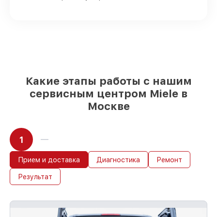
90%
комплектующих для
посудомоечных машин имеются в
наличии или доступны для срочного
заказа
Качественные реплики и
оригинальные детали по вашему
выбору
– для любого бюджета
85%
работ быстро и без задержек, при
Какие этапы работы с нашим
немедленном начале работ
сервисным центром Miele в
Москве
1
Прием и доставка
Диагностика
Ремонт
Результат