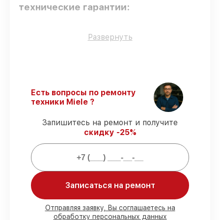
технические гарантии:
Оригинальные детали
– гарантируем
Развернуть
использование фирменных запчастей для
обслуживания.
Квалифицированные специалисты
–
все работники проходят обязательное
обучение и ежегодную аттестацию, что
Есть вопросы по ремонту
подтверждает их уровень мастерства.
техники Miele ?
Соблюдение сроков починки
–
соблюдаем сроки сервиса
Запишитесь на ремонт и получите
посудомоечной машины G 5780 SCVi,
скидку -25%
согласованные с клиентом.
Подтвержденная гарантия
– все
работы по восстановлению проводятся с
официальной гарантией.
Записаться на ремонт
Мы гарантируем:
Отправляя заявку, Вы соглашаетесь на
обработку персональных данных
80%
работ под контролем клиента