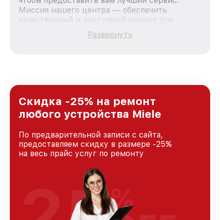
чтобы предоставить вам лучший сервис.
Миссия нашего центра — обеспечить
качественный и доступный ремонт для
каждого пользователя продукции Miele, вне
Развернуть
зависимости от сложности поломки. Мы
стремимся к тому, чтобы каждый клиент был
удовлетворен скоростью и качеством
предоставляемых услуг. Наша цель — стать
лучшим сервисным центром Miele в городе
Москве, постоянно повышая уровень доверия
и лояльности наших клиентов.
Скидка -25% на ремонт
любого устройства Miele
По предварительной записи с сайта,
предоставляем скидку в размере -25%
на весь прайс услуг по ремонту
25
%