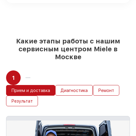
посудомоечных машин на складе или
быстро поставляются
Качественные реплики и
оригинальные детали по вашему
выбору
– с учётом всех запросов
85%
работ в течение пары часов, при
немедленном начале работ
Какие этапы работы с нашим
сервисным центром Miele в
Москве
1
Прием и доставка
Диагностика
Ремонт
Результат