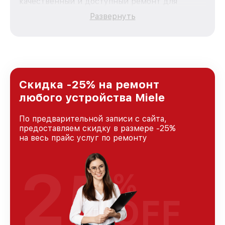
качественный и доступный ремонт для
каждого пользователя продукции Miele, вне
Развернуть
зависимости от сложности поломки. Мы
стремимся к тому, чтобы каждый клиент был
удовлетворен скоростью и качеством
предоставляемых услуг. Наша цель — стать
лучшим сервисным центром Miele в городе
Москве, постоянно повышая уровень доверия
и лояльности наших клиентов.
Скидка -25% на ремонт
любого устройства Miele
По предварительной записи с сайта,
предоставляем скидку в размере -25%
на весь прайс услуг по ремонту
25
%
OFF