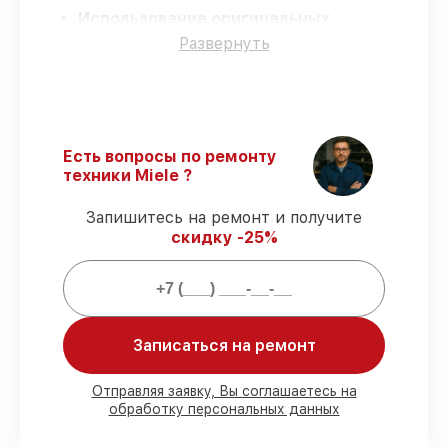
Использование оригинальных
запчастей
– для всех видов сервиса
Развернуть
применяются исключительно
оригинальные детали.
Опытные мастера
– все работники
проходят обязательное обучение и
ежегодную аттестацию, что
Есть вопросы по ремонту
подтверждает их уровень мастерства.
техники Miele ?
Точное соблюдение сроков
–
гарантируем завершение работ без
Запишитесь на ремонт и получите
задержек.
скидку -25%
Гарантийное обслуживание
–
предоставляем официальное
гарантийное сопровождение после
починки.
Записаться на ремонт
Мы гарантируем:
Отправляя заявку, Вы соглашаетесь на
обработку персональных данных
80%
работ под контролем клиента
90%
комплектующих для