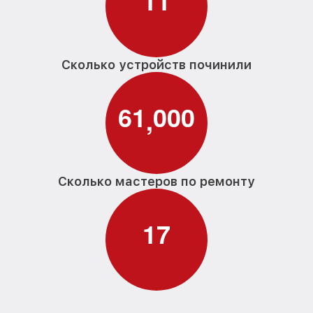
1
1
Замена прессостата G 5930 SCi Miele
от 1590₽
Замена П-образного уплотнителя
от 1600₽
дверцы G 5930 SCi Miele
Сколько устройств починили
Замена нижнего уплотнителя дверцы G
от 1000₽
5930 SCi Miele
6
1
0
0
0
,
Замена заливного шланга с системой
от 1100₽
Аквастоп G 5930 SCi Miele
Замена заливного шланга G 5930 SCi
от 850₽
Miele
Сколько мастеров по ремонту
1
7