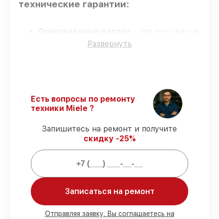
технические гарантии:
Оригинальные детали
– для всех видов
сервиса применяются исключительно
Развернуть
оригинальные детали.
Сертифицированные инженеры
– все
работники проходят обязательное
обучение и ежегодную аттестацию, что
подтверждает их уровень мастерства.
Есть вопросы по ремонту
Точное соблюдение сроков
–
техники Miele ?
соблюдаем сроки сервиса
посудомоечной машины G 5980 SCVi,
Запишитесь на ремонт и получите
согласованные с клиентом.
скидку -25%
Подтвержденная гарантия
–
предоставляем официальное
гарантийное сопровождение после
починки.
Записаться на ремонт
Мы гарантируем:
Отправляя заявку, Вы соглашаетесь на