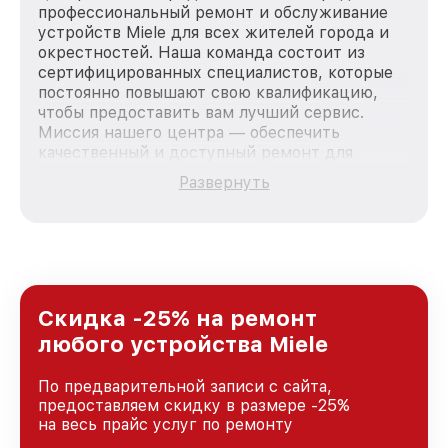
профессиональный ремонт и обслуживание
устройств Miele для всех жителей города и
окрестностей. Наша команда состоит из
сертифицированных специалистов, которые
постоянно повышают свою квалификацию,
чтобы предоставить вам лучший сервис.
Миссия нашего центра — обеспечить
качественный и доступный ремонт для
каждого пользователя продукции Miele, вне
Развернуть
зависимости от сложности поломки. Мы
стремимся к тому, чтобы каждый клиент был
удовлетворен скоростью и качеством
предоставляемых услуг. Наша цель — стать
лучшим сервисным центром Miele в городе
Москве, постоянно повышая уровень доверия
и лояльности наших клиентов.
Скидка -25% на ремонт
любого устройства Miele
По предварительной записи с сайта,
предоставляем скидку в размере -25%
на весь прайс услуг по ремонту