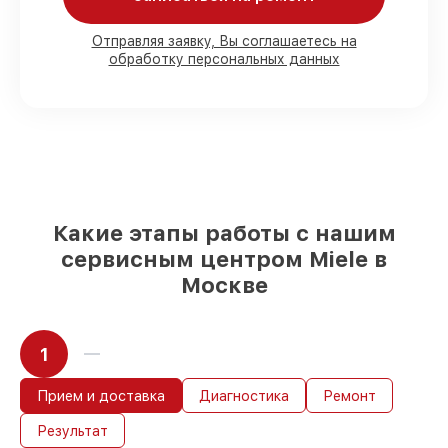
Отправляя заявку, Вы соглашаетесь на
Мы гарантируем:
обработку персональных данных
80%
работ под контролем клиента
90%
комплектующих для
посудомоечных машин на складе или
доступны для быстрой доставки
Подбор оригинальных комплектующих
и надежных реплик с возможностью
выбрать
– с учётом всех запросов
Какие этапы работы с нашим
85%
работ за 1–2 часа, при немедленном
сервисным центром Miele в
начале работ
Москве
1
Прием и доставка
Диагностика
Ремонт
Результат