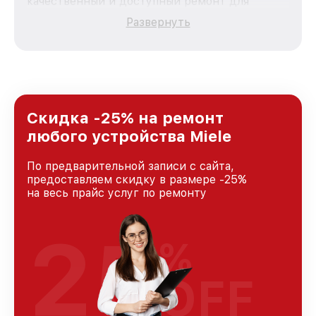
качественный и доступный ремонт для
каждого пользователя продукции Miele, вне
Развернуть
зависимости от сложности поломки. Мы
стремимся к тому, чтобы каждый клиент был
удовлетворен скоростью и качеством
предоставляемых услуг. Наша цель — стать
лучшим сервисным центром Miele в городе
Москве, постоянно повышая уровень доверия
и лояльности наших клиентов.
Скидка -25% на ремонт
любого устройства Miele
По предварительной записи с сайта,
предоставляем скидку в размере -25%
на весь прайс услуг по ремонту
25
%
OFF