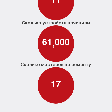
Замена П-образного уплотнителя
от 1600₽
дверцы G 6200 SC Miele
Замена нижнего уплотнителя дверцы G
Сколько устройств починили
от 1000₽
6200 SC Miele
Замена заливного шланга с системой
от 1100₽
6
1
0
0
0
Аквастоп G 6200 SC Miele
,
Замена заливного шланга G 6200 SC
от 850₽
Miele
Сколько мастеров по ремонту
1
7