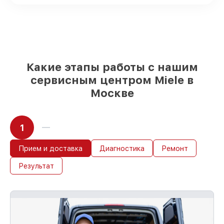
посудомоечных машин на складе или
доступны для быстрой доставки
Качественные реплики и
оригинальные детали по вашему
выбору
– с учётом всех запросов
85%
работ в течение пары часов, при
условии, что обслуживание началось
Какие этапы работы с нашим
сразу
сервисным центром Miele в
Москве
1
Прием и доставка
Диагностика
Ремонт
Результат