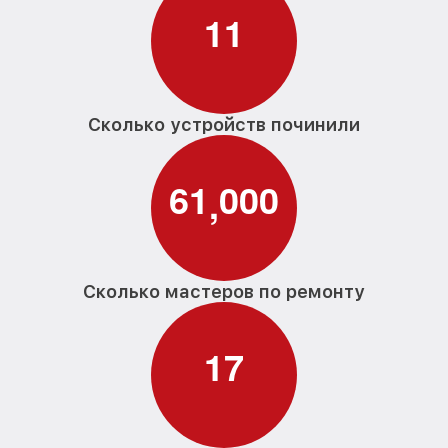
Замена проточного нагревательного
1
1
от 2000₽
элемента G 6200 SCi Miele
Замена прессостата G 6200 SCi Miele
от 1590₽
Замена П-образного уплотнителя
от 1600₽
дверцы G 6200 SCi Miele
Сколько устройств починили
Замена нижнего уплотнителя дверцы G
от 1000₽
6200 SCi Miele
6
1
0
0
0
,
Замена заливного шланга с системой
от 1100₽
Аквастоп G 6200 SCi Miele
Замена заливного шланга G 6200 SCi
от 850₽
Miele
Сколько мастеров по ремонту
1
7