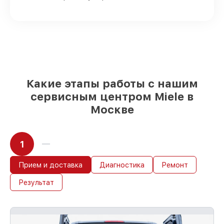
Качественные реплики и
оригинальные детали по вашему
выбору
– с учётом всех запросов
85%
работ быстро и без задержек, если
мастер приступает к восстановлению
сразу
Какие этапы работы с нашим
сервисным центром Miele в
Москве
1
Прием и доставка
Диагностика
Ремонт
Результат