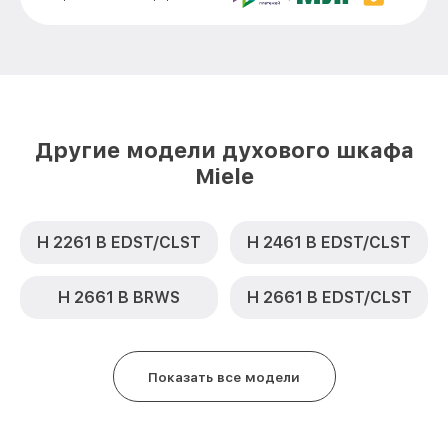
Замена термодатчика H 2661 BP BRWS
от 900₽
Miele
Замена панели управления H 2661 BP
от 1500₽
BRWS Miele
Другие модели духового шкафа
Miele
H 2261 B EDST/CLST
H 2461 B EDST/CLST
H 2661 B BRWS
H 2661 B EDST/CLST
Показать все модели