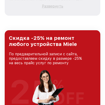
каждого пользователя продукции Miele, вне
Развернуть
зависимости от сложности поломки. Мы
стремимся к тому, чтобы каждый клиент был
удовлетворен скоростью и качеством
предоставляемых услуг. Наша цель — стать
лучшим сервисным центром Miele в городе
Москве, постоянно повышая уровень доверия
и лояльности наших клиентов.
Скидка -25% на ремонт
любого устройства Miele
По предварительной записи с сайта,
предоставляем скидку в размере -25%
на весь прайс услуг по ремонту
25
%
OFF