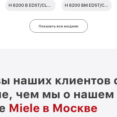
H 6200 B EDST/CLST
H 6200 BM EDST/CLST
Показать все модели
ы наших клиентов 
е, чем мы о нашем
ре
Miele в Москве