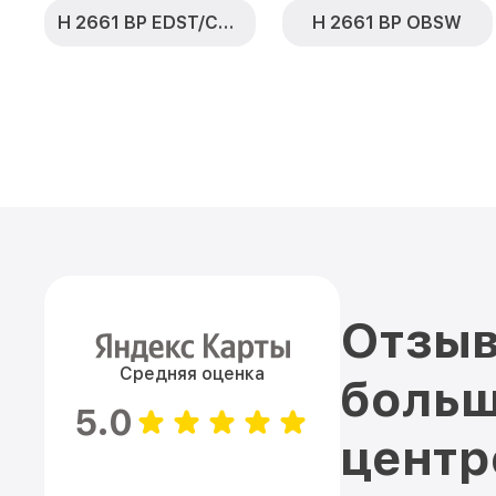
H 2661 BP EDST/CLST
H 2661 BP OBSW
Отзыв
Средняя оценка
больш
5.0
цент