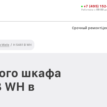
+7 (495) 152
Работаем с
09:00
д
Срочный ремонт
Це
 Miele
/
H 5461 B WH
ого шкафа
B WH в