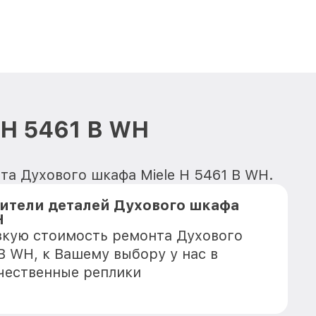
 H 5461 B WH
та Духового шкафа Miele H 5461 B WH.
ители деталей Духового шкафа
H
зкую стоимость ремонта Духового
B WH, к Вашему выбору у нас в
чественные реплики