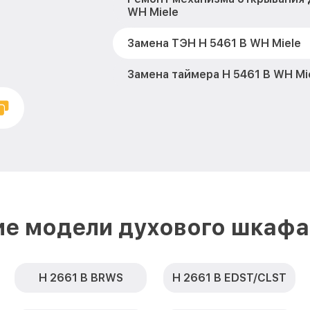
WH Miele
Замена ТЭН H 5461 B WH Miele
Замена таймера H 5461 B WH Mi
Замена предохранителя H 5461 
Замена шнура питания H 5461 B
Замена термодатчика H 5461 B 
Замена панели управления H 54
ие модели духового шкафа 
H 2661 B BRWS
H 2661 B EDST/CLST