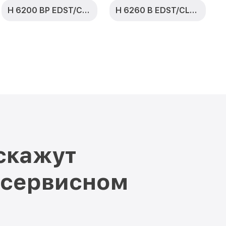
H 6200 BP EDST/CLST
H 6260 B EDST/CLST
скажут
 сервисном