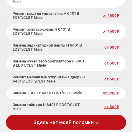
Miele
Ремонт модуля управления H 6401 B
от 1500₽
EDST/CLST Miele
Ремонт электросхемы H 6401 B
от 1500₽
EDST/CLST Miele
Замена индикаторной лампы H 6401 B
от 600₽
EDST/CLST Miele
Замена ручек терморегулятора H 6401
от 500₽
B EDST/CLST Miele
Ремонт механизма открывания двери H
от 500₽
6401 B EDST/CLST Miele
Замена ТЭН H 6401 B EDST/CLST Miele
от 1200₽
Замена таймера H 6401 B EDST/CLST
от 500₽
Miele
Замена предохранителя H 6401 B
Здесь нет моей поломки
от 700₽
EDST/CLST Miele