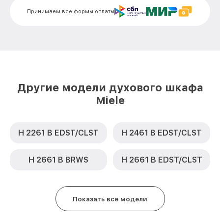
Замена шнура питания H 6401 B
от 500₽
Принимаем все формы оплаты
EDST/CLST Miele
Замена термодатчика H 6401 B
от 900₽
EDST/CLST Miele
Замена панели управления H 6401 B
от 1500₽
EDST/CLST Miele
Другие модели духового шкафа
Miele
H 2261 B EDST/CLST
H 2461 B EDST/CLST
H 2661 B BRWS
H 2661 B EDST/CLST
Показать все модели