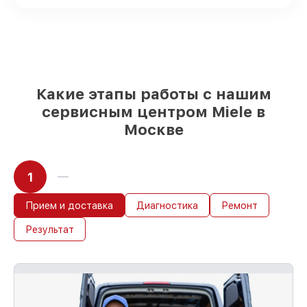
выбрать
– для любого бюджета
85%
работ в течение пары часов, при
немедленном начале работ
Какие этапы работы с нашим
сервисным центром Miele в
Москве
1
Прием и доставка
Диагностика
Ремонт
Результат