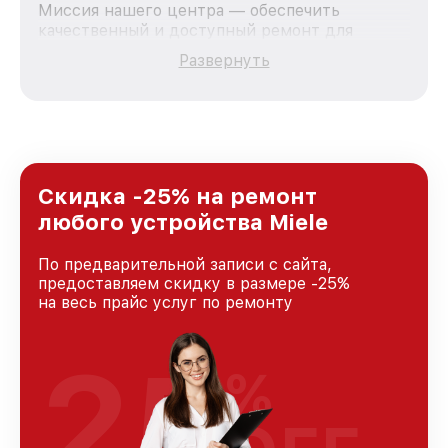
Миссия нашего центра — обеспечить
качественный и доступный ремонт для
каждого пользователя продукции Miele, вне
Развернуть
зависимости от сложности поломки. Мы
стремимся к тому, чтобы каждый клиент был
удовлетворен скоростью и качеством
предоставляемых услуг. Наша цель — стать
лучшим сервисным центром Miele в городе
Москве, постоянно повышая уровень доверия
и лояльности наших клиентов.
Скидка -25% на ремонт
любого устройства Miele
По предварительной записи с сайта,
предоставляем скидку в размере -25%
на весь прайс услуг по ремонту
25
%