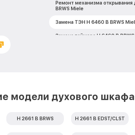
Ремонт механизма открывания 
BRWS Miele
Замена ТЭН H 6460 B BRWS Mie
Замена таймера H 6460 B BRWS 
Замена предохранителя H 6460
Замена шнура питания H 6460 B
Замена термодатчика H 6460 B
Замена панели управления H 6
ие модели духового шкафа 
Miele
H 2661 B BRWS
H 2661 B EDST/CLST