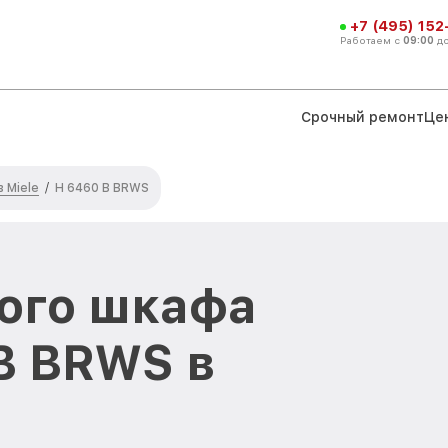
+7 (495) 152
Работаем с
09:00
д
Срочный ремонт
Це
 Miele
/
H 6460 B BRWS
ого шкафа
B BRWS в