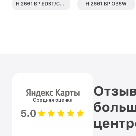
H 2661 BP EDST/CLST
H 2661 BP OBSW
Отзыв
Средняя оценка
больш
5.0
цент