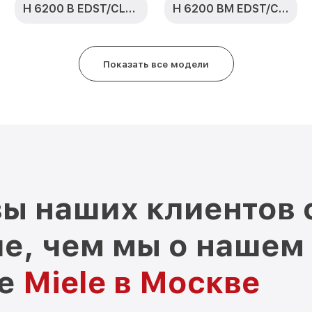
H 6200 B EDST/CLST
H 6200 BM EDST/CLST
Показать все модели
ы наших клиентов 
е, чем мы о нашем
ре
Miele в Москве