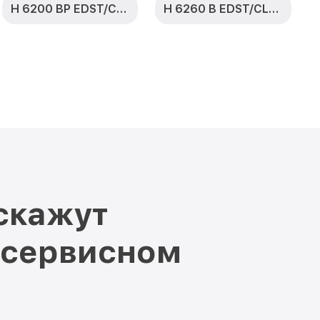
H 6200 BP EDST/CLST
H 6260 B EDST/CLST
скажут
 сервисном