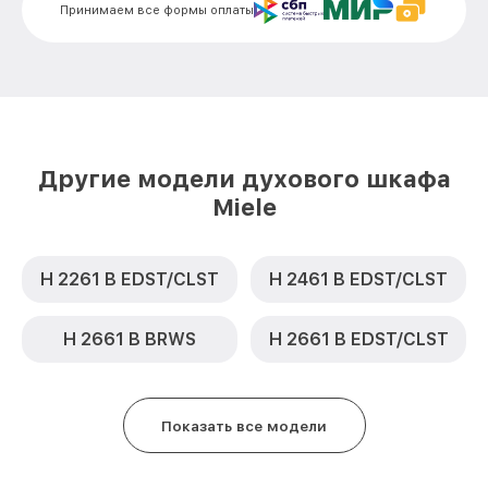
Принимаем все формы оплаты
Замена термодатчика H 6600 BM OBSW
от 900₽
Miele
Замена панели управления H 6600 BM
от 1500₽
OBSW Miele
Другие модели духового шкафа
Miele
H 2261 B EDST/CLST
H 2461 B EDST/CLST
H 2661 B BRWS
H 2661 B EDST/CLST
Показать все модели