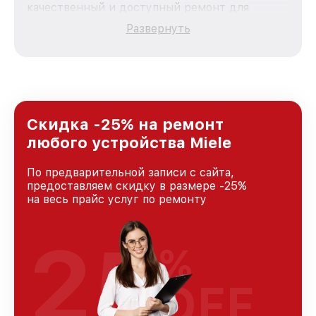
качественный и доступный ремонт для
каждого пользователя продукции Miele, вне
Развернуть
зависимости от сложности поломки. Мы
стремимся к тому, чтобы каждый клиент был
удовлетворен скоростью и качеством
предоставляемых услуг. Наша цель — стать
лучшим сервисным центром Miele в городе
Москве, постоянно повышая уровень доверия
и лояльности наших клиентов.
Скидка -25% на ремонт
любого устройства Miele
По предварительной записи с сайта,
предоставляем скидку в размере -25%
на весь прайс услуг по ремонту
25
%
OFF