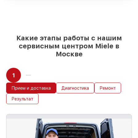
поставляются
Подбор оригинальных комплектующих
и надежных реплик с возможностью
выбрать
– под любые финансовые
возможности
85%
работ в течение пары часов, при
Какие этапы работы с нашим
немедленном начале работ
сервисным центром Miele в
Москве
1
Прием и доставка
Диагностика
Ремонт
Результат