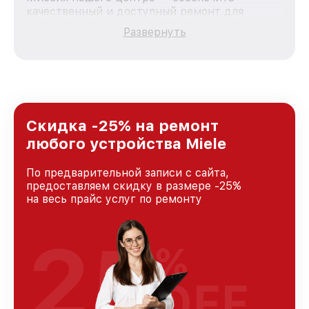
качественный и доступный ремонт для
каждого пользователя продукции Miele, вне
Развернуть
зависимости от сложности поломки. Мы
стремимся к тому, чтобы каждый клиент был
удовлетворен скоростью и качеством
предоставляемых услуг. Наша цель — стать
лучшим сервисным центром Miele в городе
Москве, постоянно повышая уровень доверия
и лояльности наших клиентов.
Скидка -25% на ремонт
любого устройства Miele
По предварительной записи с сайта,
предоставляем скидку в размере -25%
на весь прайс услуг по ремонту
25
%
OFF