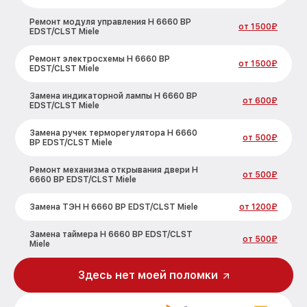
Ремонт модуля управления H 6660 BP
от 1500₽
EDST/CLST Miele
Ремонт электросхемы H 6660 BP
от 1500₽
EDST/CLST Miele
Замена индикаторной лампы H 6660 BP
от 600₽
EDST/CLST Miele
Замена ручек терморегулятора H 6660
от 500₽
BP EDST/CLST Miele
Ремонт механизма открывания двери H
от 500₽
6660 BP EDST/CLST Miele
Замена ТЭН H 6660 BP EDST/CLST Miele
от 1200₽
Замена таймера H 6660 BP EDST/CLST
от 500₽
Miele
Замена предохранителя H 6660 BP
Здесь нет моей поломки
от 700₽
EDST/CLST Miele