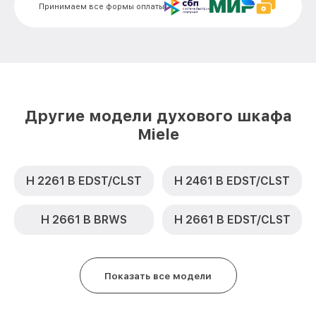
Замена шнура питания H 6660 BP
от 500₽
Принимаем все формы оплаты
EDST/CLST Miele
Замена термодатчика H 6660 BP
от 900₽
EDST/CLST Miele
Замена панели управления H 6660 BP
от 1500₽
EDST/CLST Miele
Другие модели духового шкафа
Miele
H 2261 B EDST/CLST
H 2461 B EDST/CLST
H 2661 B BRWS
H 2661 B EDST/CLST
Показать все модели