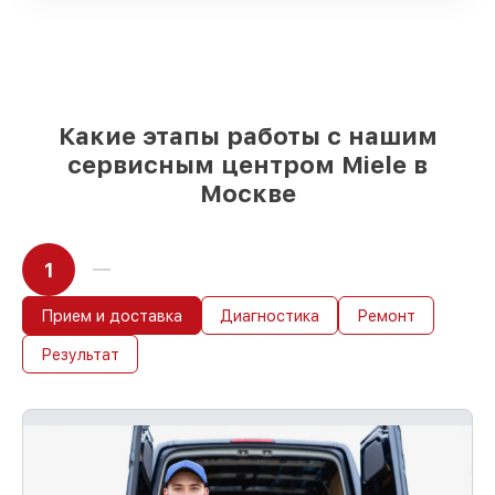
поставляются
Оригинальные запчасти и
качественные реплики на ваш выбор
–
для любого бюджета
85%
работ в течение пары часов, при
условии, что обслуживание началось
Какие этапы работы с нашим
сразу
сервисным центром Miele в
Москве
1
Прием и доставка
Диагностика
Ремонт
Результат