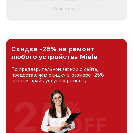
каждого пользователя продукции Miele, вне
Развернуть
зависимости от сложности поломки. Мы
стремимся к тому, чтобы каждый клиент был
удовлетворен скоростью и качеством
предоставляемых услуг. Наша цель — стать
лучшим сервисным центром Miele в городе
Москве, постоянно повышая уровень доверия
и лояльности наших клиентов.
Скидка -25% на ремонт
любого устройства Miele
По предварительной записи с сайта,
предоставляем скидку в размере -25%
на весь прайс услуг по ремонту
25
%
OFF