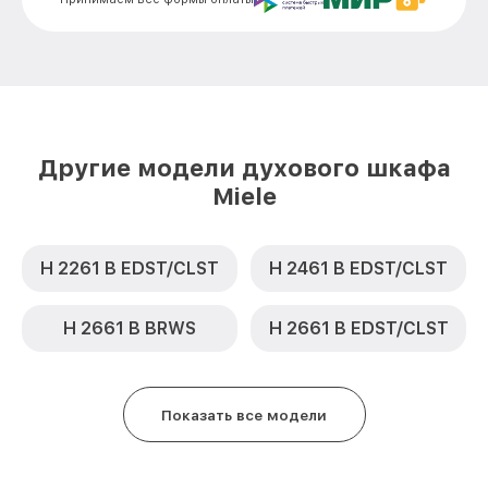
Замена термодатчика H 6800 BM BRWS
от 900₽
Miele
Замена панели управления H 6800 BM
от 1500₽
BRWS Miele
Другие модели духового шкафа
Miele
H 2261 B EDST/CLST
H 2461 B EDST/CLST
H 2661 B BRWS
H 2661 B EDST/CLST
Показать все модели