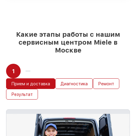
Оригинальные запчасти и
качественные реплики на ваш выбор
–
с учётом всех запросов
85%
работ быстро и без задержек, если
мастер приступает к восстановлению
сразу
Какие этапы работы с нашим
сервисным центром Miele в
Москве
1
Прием и доставка
Диагностика
Ремонт
Результат