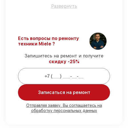
Оригинальные детали
– гарантируем
Развернуть
использование фирменных запчастей для
обслуживания.
Сертифицированные инженеры
–
проверенные специалисты с опытом и
сертификацией.
Есть вопросы по ремонту
Соблюдение сроков починки
–
техники Miele ?
гарантируем завершение работ без
задержек.
Запишитесь на ремонт и получите
Гарантийное обслуживание
–
скидку -25%
предоставляем официальное
гарантийное сопровождение после
починки.
Мы гарантируем:
Записаться на ремонт
80%
работ с возможностью наблюдения
Отправляя заявку, Вы соглашаетесь на
обработку персональных данных
90%
комплектующих для духовых
шкафов на складе или быстро
поставляются