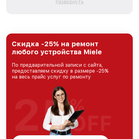
Развернуть
зависимости от сложности поломки. Мы
стремимся к тому, чтобы каждый клиент был
удовлетворен скоростью и качеством
предоставляемых услуг. Наша цель — стать
лучшим сервисным центром Miele в городе
Москве, постоянно повышая уровень доверия
и лояльности наших клиентов.
Скидка -25% на ремонт
любого устройства Miele
По предварительной записи с сайта,
предоставляем скидку в размере -25%
на весь прайс услуг по ремонту
25
%
OFF