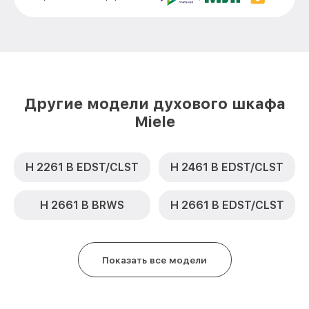
Замена термодатчика H 6800 BM HVBR
от 900₽
Miele
Замена панели управления H 6800 BM
от 1500₽
HVBR Miele
Другие модели духового шкафа
Miele
H 2261 B EDST/CLST
H 2461 B EDST/CLST
H 2661 B BRWS
H 2661 B EDST/CLST
Показать все модели