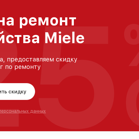
25
на ремонт
йства Miele
а, предоставляем скидку
уг по ремонту
ить скидку
 персональных данных