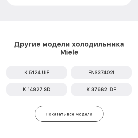
Замена усилителей F 9552 I Miele
от 650₽
Замена термостата F 9552 I Miele
от 500₽
Ремонт/замена датчика температуры F
от 650₽
9552 I Miele
Другие модели холодильника
Miele
Замена платы управления (мат.платы,
от 500₽
мейн платы) F 9552 I Miele
Замена мотор-компрессора F 9552 I
от 590₽
Miele
K 5124 UiF
FNS37402I
Замена реле F 9552 I Miele
от 550₽
K 14827 SD
K 37682 iDF
Замена нагревателя оттайки F 9552 I
от 500₽
Miele
Замена нагревателя испарителя F 9552 I
Показать все модели
от 550₽
Miele