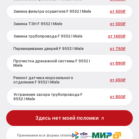
Замена фильтра осушителя F 9552 I Miele
от 500₽
Замена ТЭН F 9552 I Miele
от 500₽
Замена трубопровода F 9552 I Miele
от 1400₽
Перевешивание дверей F 9552 I Miele
от 750₽
Прочистка дренажной системы F 9552 I
от 890₽
Miele
Ремонт датчика морозильного
от 450₽
отделения F 9552 I Miele
Устранение засора трубопровода F
от 800₽
9552 I Miele
Ремонт испарителя F 9552 I Miele
от 650₽
Здесь нет моей поломки
Замена таймера F 9552 I Miele
от 710₽
Принимаем все формы оплаты
Замена дефростера F 9552 I Miele
от 1290₽