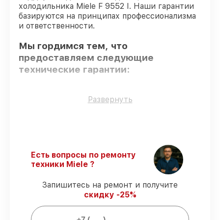
холодильника Miele F 9552 I. Наши гарантии
базируются на принципах профессионализма
и ответственности.
Мы гордимся тем, что
предоставляем следующие
технические гарантии:
Оригинальные детали
– гарантируем
Развернуть
использование фирменных запчастей для
обслуживания.
Опытные мастера
– мастера проходят
строгий отбор и регулярное обучение.
Выполнение работ вовремя
–
Есть вопросы по ремонту
восстановление холодильника F 9552 I
техники Miele ?
выполняется строго в оговоренные
сроки.
Запишитесь на ремонт и получите
Гарантийное обслуживание
–
скидку -25%
обслуживаем холодильников всегда со
строгим соблюдением гарантийных
обязательств.