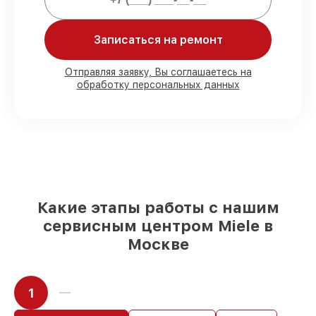
Мы гарантируем:
Записаться на ремонт
80%
работ в вашем присутствии
Отправляя заявку, Вы соглашаетесь на
обработку персональных данных
90%
комплектующих для холодильников
имеются в наличии или доступны для
срочного заказа
Оригинальные запчасти и
качественные реплики на ваш выбор
–
для любого бюджета
85%
работ за 1–2 часа, если мастер
приступает к восстановлению сразу
Какие этапы работы с нашим
сервисным центром Miele в
Москве
1