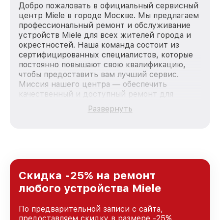
Добро пожаловать в официальный сервисный
центр Miele в городе Москве. Мы предлагаем
профессиональный ремонт и обслуживание
устройств Miele для всех жителей города и
окрестностей. Наша команда состоит из
сертифицированных специалистов, которые
постоянно повышают свою квалификацию,
чтобы предоставить вам лучший сервис.
Миссия нашего центра — обеспечить
качественный и доступный ремонт для
каждого пользователя продукции Miele, вне
Развернуть
зависимости от сложности поломки. Мы
стремимся к тому, чтобы каждый клиент был
удовлетворен скоростью и качеством
предоставляемых услуг. Наша цель — стать
лучшим сервисным центром Miele в городе
Москве, постоянно повышая уровень доверия
и лояльности наших клиентов.
Скидка -25% на ремонт
любого устройства Miele
По предварительной записи с сайта,
предоставляем скидку в размере -25%