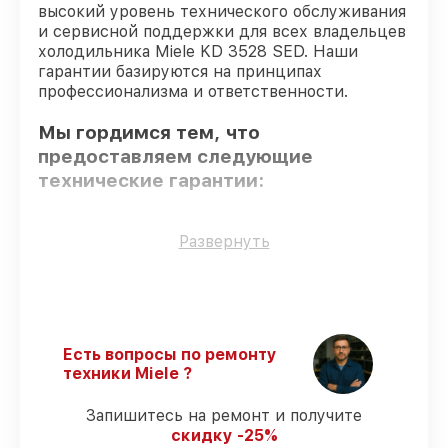
высокий уровень технического обслуживания
и сервисной поддержки для всех владельцев
холодильника Miele KD 3528 SED. Наши
гарантии базируются на принципах
профессионализма и ответственности.
Мы гордимся тем, что
предоставляем следующие
технические гарантии:
Только фирменные комплектующие
–
Развернуть
только подлинные комплектующие.
Квалифицированные специалисты
–
проверенные специалисты с опытом и
сертификацией.
Точное соблюдение сроков
–
Есть вопросы по ремонту
восстановление холодильника KD 3528
техники Miele ?
SED выполняется строго в оговоренные
сроки.
Запишитесь на ремонт и получите
Гарантийное обслуживание
– все
скидку -25%
работы по восстановлению проводятся с