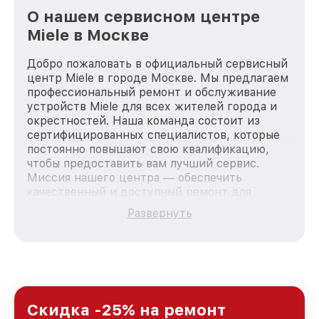
О нашем сервисном центре
Miele в Москве
Добро пожаловать в официальный сервисный
центр Miele в городе Москве. Мы предлагаем
профессиональный ремонт и обслуживание
устройств Miele для всех жителей города и
окрестностей. Наша команда состоит из
сертифицированных специалистов, которые
постоянно повышают свою квалификацию,
чтобы предоставить вам лучший сервис.
Миссия нашего центра — обеспечить
качественный и доступный ремонт для
каждого пользователя продукции Miele, вне
Развернуть
зависимости от сложности поломки. Мы
стремимся к тому, чтобы каждый клиент был
удовлетворен скоростью и качеством
предоставляемых услуг. Наша цель — стать
лучшим сервисным центром Miele в городе
Москве, постоянно повышая уровень доверия
и лояльности наших клиентов.
Скидка -25% на ремонт