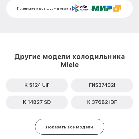
Принимаем все формы оплаты
Замена таймера KD 3528 SED Miele
от 710₽
Замена дефростера KD 3528 SED Miele
от 1290₽
Замена усилителей KD 3528 SED Miele
от 650₽
Замена термостата KD 3528 SED Miele
от 500₽
Другие модели холодильника
Ремонт/замена датчика температуры
от 650₽
Miele
KD 3528 SED Miele
Замена платы управления (мат.платы,
от 500₽
мейн платы) KD 3528 SED Miele
K 5124 UiF
FNS37402I
Замена мотор-компрессора KD 3528
от 590₽
SED Miele
K 14827 SD
K 37682 iDF
Замена реле KD 3528 SED Miele
от 550₽
Замена нагревателя оттайки KD 3528
от 500₽
Показать все модели
SED Miele