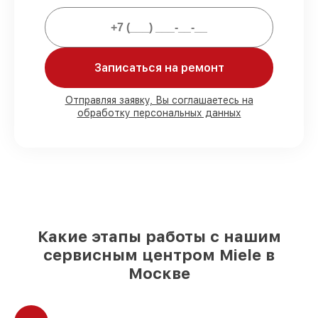
официальной гарантией.
Мы гарантируем:
Записаться на ремонт
80%
работ в вашем присутствии
90%
комплектующих для холодильников
Отправляя заявку, Вы соглашаетесь на
обработку персональных данных
имеются в наличии или доступны для
быстрой доставки
Качественные реплики и
оригинальные детали по вашему
выбору
– для любого бюджета
85%
работ быстро и без задержек, если
мастер приступает к восстановлению
сразу
Какие этапы работы с нашим
сервисным центром Miele в
Москве