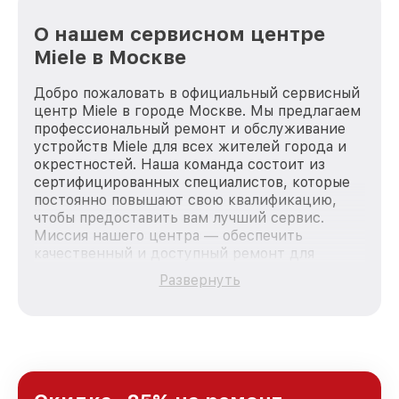
О нашем сервисном центре
Miele в Москве
Добро пожаловать в официальный сервисный
центр Miele в городе Москве. Мы предлагаем
профессиональный ремонт и обслуживание
устройств Miele для всех жителей города и
окрестностей. Наша команда состоит из
сертифицированных специалистов, которые
постоянно повышают свою квалификацию,
чтобы предоставить вам лучший сервис.
Миссия нашего центра — обеспечить
качественный и доступный ремонт для
каждого пользователя продукции Miele, вне
Развернуть
зависимости от сложности поломки. Мы
стремимся к тому, чтобы каждый клиент был
удовлетворен скоростью и качеством
предоставляемых услуг. Наша цель — стать
лучшим сервисным центром Miele в городе
Москве, постоянно повышая уровень доверия
и лояльности наших клиентов.