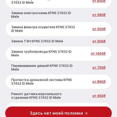
от 600₽
37432 iD Miele
Замена электросхемы KFNS 37432 iD
от 590₽
Miele
Замена фильтра осушителя KFNS 37432
от 500₽
iD Miele
Замена ТЭН KFNS 37432 iD Miele
от 500₽
Замена трубопровода KFNS 37432 iD
от 1400₽
Miele
Перевешивание дверей KFNS 37432 iD
от 750₽
Miele
Прочистка дренажной системы KFNS
от 890₽
37432 iD Miele
Ремонт датчика морозильного
от 450₽
отделения KFNS 37432 iD Miele
Устранение засора трубопровода KFNS
от 800₽
37432 iD Miele
Здесь нет моей поломки