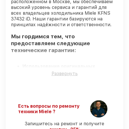
расположенном в Москве, мы обеспечиваем
высокий уровень сервиса и гарантий для
всех владельцев холодильника Miele KFNS
37432 iD. Наши гарантии базируются на
принципах надёжности и ответственности.
Мы гордимся тем, что
предоставляем следующие
технические гарантии:
Использование оригинальных
запчастей
– только подлинные
Развернуть
комплектующие.
Опытные мастера
– все работники
проходят обязательное обучение и
ежегодную аттестацию, что
подтверждает их уровень мастерства.
Есть вопросы по ремонту
Точное соблюдение сроков
–
техники Miele ?
соблюдаем сроки сервиса холодильника
KFNS 37432 iD, согласованные с
Запишитесь на ремонт и получите
клиентом.