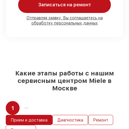
Записаться на ремонт
80%
ремонтов по ремонту проводятся в
присутствии клиента
90%
комплектующих Miele готовы к
Отправляя заявку, Вы соглашаетесь на
установке в наших мастерских в
обработку персональных данных
Москве, остальные доступны для
срочного заказа
Оригинальные комплектующие Miele и
качественные аналоги
– только вы
выбираете, какие детали использовать, а
мы подстраиваемся под разные бюджеты
85%
починок Miele выполняются в
течение пары часов, если мастер
Какие этапы работы с нашим
начинает работу сразу
сервисным центром Miele в
Москве
1
Прием и доставка
Диагностика
Ремонт