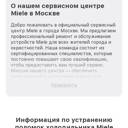
О нашем сервисном центре
Miele в Москве
Добро пожаловать в официальный сервисный
центр Miele в городе Москве. Мы предлагаем
профессиональный ремонт и обслуживание
устройств Miele для всех жителей города и
окрестностей. Наша команда состоит из
сертифицированных специалистов, которые
постоянно повышают свою квалификацию,
чтобы предоставить вам лучший сервис.
Миссия нашего центра — обеспечить
качественный и доступный ремонт для
каждого пользователя продукции Miele, вне
Развернуть
зависимости от сложности поломки. Мы
стремимся к тому, чтобы каждый клиент был
удовлетворен скоростью и качеством
предоставляемых услуг. Наша цель — стать
лучшим сервисным центром Miele в городе
Москве, постоянно повышая уровень доверия
Информация по устранению
и лояльности наших клиентов.
поломок холодильника Miele