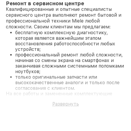
Ремонт в сервисном центре
Квалифицированные и опытные специалисты
сервисного центра выполняют ремонт бытовой и
профессиональной техники Miele любой
сложности. Своим клиентам мы предлагаем:
бесплатную комплексную диагностику,
которая является важнейшим этапом
восстановления работоспособности любых
устройств;
профессиональный ремонт любой сложности,
начиная со смены экрана на смартфонах и
заканчивая сложными системными поломками
ноутбуков;
только оригинальные запчасти или
высококачественные аналоги и только после
согласования с клиентом.
На все работы и замененные комплектующие
предоставляется длительная гарантия. В случае
Развернуть
поломки по условиям гарантии, мы бесплатно
исправим ситуацию.
Наши преимущества
Преимуществами нашего сервисного центра
Miele в Москве являются: