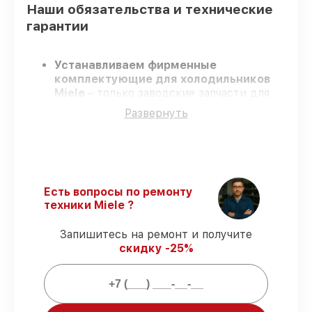
Наши обязательства и технические
гарантии
Устанавливаем фирменные
комплектующие для холодильников
Miele
– только заводские запчасти для
вашей техники.
Развернуть
Сертифицированные специалисты
–
проходят строгий отбор, что
обеспечивает высокий уровень сервиса.
Завершаем работы без задержек
–
ремонт холодильников Miele в
оговоренные сроки.
Есть вопросы по ремонту
Гарантийное обслуживание
– на все
техники Miele ?
услуги и детали для холодильников
Miele предоставляется длительная
Запишитесь на ремонт и получите
гарантия.
скидку -25%
Мы гарантируем: