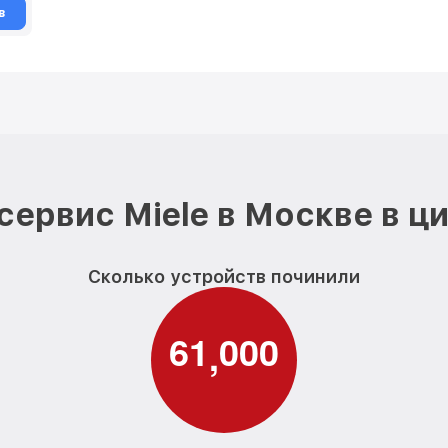
в
сервис Miele в Москве в ц
Сколько устройств починили
6
1
0
0
0
,