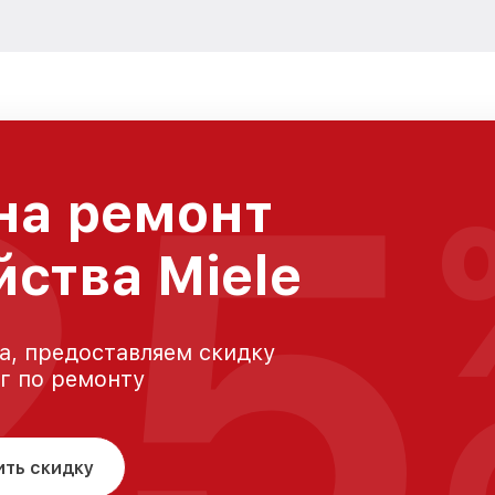
25
на ремонт
йства Miele
а, предоставляем скидку
уг по ремонту
ить скидку