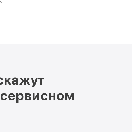
.
скажут
 сервисном