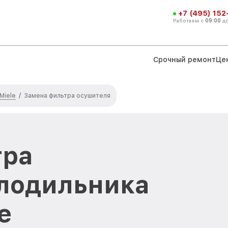
+7 (495) 152
Работаем с
09:00
д
Срочный ремонт
Це
Miele
/
Замена фильтра осушителя
тра
олодильника
е