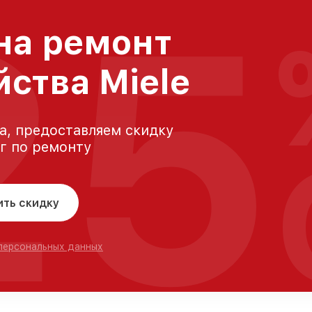
25
на ремонт
йства Miele
а, предоставляем скидку
уг по ремонту
ить скидку
 персональных данных