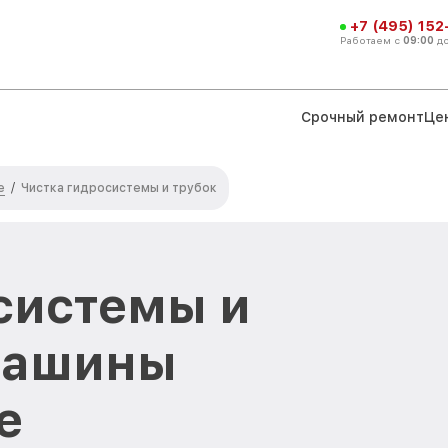
+7 (495) 152
Работаем с
09:00
д
Срочный ремонт
Це
e
/
Чистка гидросистемы и трубок
системы и
машины
е