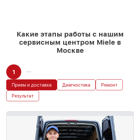
мы делаем ремонт с учётом
возможностей клиента
85%
работ по восстановлению Miele
завершаются в тот же день, если мастер
начинает работу сразу
Какие этапы работы с нашим
сервисным центром Miele в
Москве
1
Прием и доставка
Диагностика
Ремонт
Результат