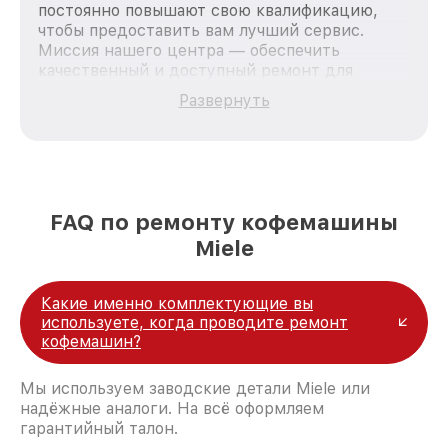
постоянно повышают свою квалификацию,
чтобы предоставить вам лучший сервис.
Миссия нашего центра — обеспечить
качественный и доступный ремонт для
каждого пользователя продукции Miele, вне
Развернуть
зависимости от сложности поломки. Мы
стремимся к тому, чтобы каждый клиент был
удовлетворен скоростью и качеством
предоставляемых услуг. Наша цель — стать
лучшим сервисным центром Miele в городе
Москве, постоянно повышая уровень доверия
FAQ по ремонту кофемашины
и лояльности наших клиентов.
Miele
Какие именно комплектующие вы
используете, когда проводите ремонт
кофемашин?
Мы используем заводские детали Miele или
надёжные аналоги. На всё оформляем
гарантийный талон.