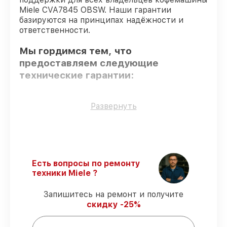
Miele CVA7845 OBSW. Наши гарантии
базируются на принципах надёжности и
ответственности.
Мы гордимся тем, что
предоставляем следующие
технические гарантии:
Оригинальные детали
– для всех видов
Развернуть
сервиса применяются исключительно
оригинальные детали.
Сертифицированные инженеры
–
мастера проходят строгий отбор и
регулярное обучение.
Есть вопросы по ремонту
Выполнение работ вовремя
–
техники Miele ?
гарантируем завершение работ без
задержек.
Запишитесь на ремонт и получите
Гарантийное обслуживание
–
скидку -25%
предоставляем официальное
гарантийное сопровождение после
починки.