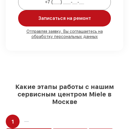
Мы гарантируем:
Записаться на ремонт
80%
работ с возможностью
Отправляя заявку, Вы соглашаетесь на
обработку персональных данных
присутствовать
90%
комплектующих для кофемашин на
складе или доступны для быстрой
доставки
Качественные реплики и
оригинальные детали по вашему
выбору
– для любого бюджета
85%
работ за 1–2 часа, при условии, что
обслуживание началось сразу
Какие этапы работы с нашим
сервисным центром Miele в
Москве
1