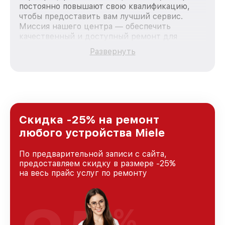
постоянно повышают свою квалификацию,
чтобы предоставить вам лучший сервис.
Миссия нашего центра — обеспечить
качественный и доступный ремонт для
каждого пользователя продукции Miele, вне
Развернуть
зависимости от сложности поломки. Мы
стремимся к тому, чтобы каждый клиент был
удовлетворен скоростью и качеством
предоставляемых услуг. Наша цель — стать
лучшим сервисным центром Miele в городе
Москве, постоянно повышая уровень доверия
и лояльности наших клиентов.
Скидка -25% на ремонт
любого устройства Miele
По предварительной записи с сайта,
предоставляем скидку в размере -25%
на весь прайс услуг по ремонту
%