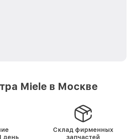
ра Miele в Москве
ние
Склад фирменных
 день
запчастей