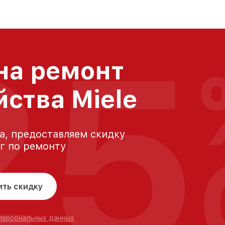
25
на ремонт
йства Miele
а, предоставляем скидку
уг по ремонту
ить скидку
 персональных данных