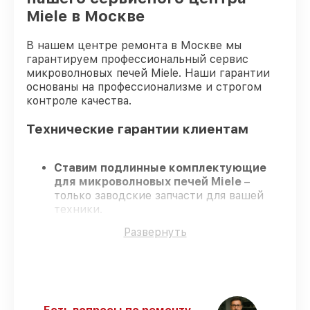
Miele в Москве
В нашем центре ремонта в Москве мы
гарантируем профессиональный сервис
микроволновых печей Miele. Наши гарантии
основаны на профессионализме и строгом
контроле качества.
Технические гарантии клиентам
Ставим подлинные комплектующие
для микроволновых печей Miele
–
только заводские запчасти для вашей
техники.
Сертифицированные мастера
–
Развернуть
проходят серьезную проверку знаний и
навыков, что подтверждает
гарантированно долговечный результат.
Работаем строго в установленных
заранее временных рамках
– ремонт
микроволновых печей Miele в