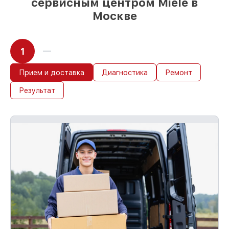
начинает работу сразу
сервисным центром Miele в
Москве
1
Прием и доставка
Диагностика
Ремонт
Результат