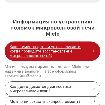
стремимся к тому, чтобы каждый клиент был
удовлетворен скоростью и качеством
предоставляемых услуг. Наша цель — стать
лучшим сервисным центром Miele в городе
Москве, постоянно повышая уровень доверия
Информация по устранению
и лояльности наших клиентов.
поломок микроволновой печи
Miele
Какие именно детали устанавливаете,
когда проводите восстановление
микроволновых печей?
Мы используем фирменные детали Miele или
надёжные аналоги. На всё оформляем
гарантийный талон.
Как долго делается диагностика
микроволновой печи?
Можно ли заказать экспресс ремонт?