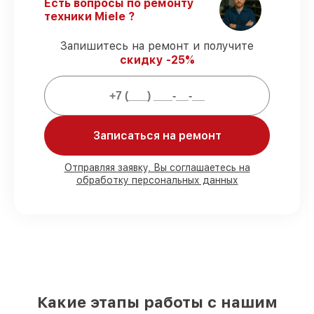
Гарантийное обслуживание
– на все
Есть вопросы по ремонту
виды работ и комплектующие для
техники Miele ?
микроволновых печей Miele
предоставляется длительная гарантия.
Запишитесь на ремонт и получите
скидку -25%
Мы гарантируем:
80%
ремонтов по ремонту исполняются
Записаться на ремонт
в присутствии клиента
90%
комплектующих Miele имеются в
наличии в Москве, остальные приходят
Отправляя заявку, Вы соглашаетесь на
оперативно
обработку персональных данных
Подлинные запчасти Miele и
проверенные замены
– только вы
выбираете, какие детали использовать, а
мы подстраиваемся под разные бюджеты
85%
ремонтов Miele завершаются в тот
же день, при немедленном старте работ
Какие этапы работы с нашим