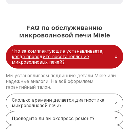
стремимся к тому, чтобы каждый клиент был
удовлетворен скоростью и качеством
предоставляемых услуг. Наша цель — стать
лучшим сервисным центром Miele в городе
Москве, постоянно повышая уровень доверия
FAQ по обслуживанию
и лояльности наших клиентов.
микроволновой печи Miele
Что за комплектующие устанавливаете,
когда проводите восстановление
микроволновых печей?
Мы устанавливаем подлинные детали Miele или
надёжные аналоги. На всё оформляем
гарантийный талон.
Сколько времени делается диагностика
микроволновой печи?
Проводите ли вы экспресс ремонт?