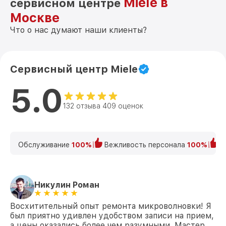
Miele в
сервисном центре
Москве
Что о нас думают наши клиенты?
Сервисный центр Miele
5.0
132 отзыва 409 оценок
Обслуживание
100%
Вежливость персонала
100%
К
Никулин Роман
Восхитительный опыт ремонта микроволновки! Я
был приятно удивлен удобством записи на прием,
а цены оказались более чем разумными. Мастер