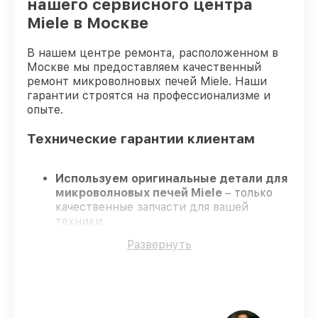
нашего сервисного центра
Miele в Москве
В нашем центре ремонта, расположенном в
Москве мы предоставляем качественный
ремонт микроволновых печей Miele. Наши
гарантии строятся на профессионализме и
опыте.
Технические гарантии клиентам
Используем оригинальные детали для
микроволновых печей Miele
– только
качественные запчасти для вашей
техники.
Опытные специалисты
– проходят
Развернуть
серьезную проверку знаний и навыков,
что подтверждает качество и
надёжность ремонта.
Завершаем работы без задержек
–
ремонт микроволновых печей Miele в