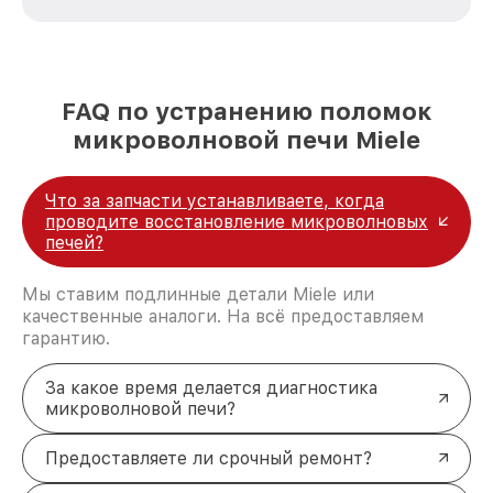
стремимся к тому, чтобы каждый клиент был
удовлетворен скоростью и качеством
предоставляемых услуг. Наша цель — стать
лучшим сервисным центром Miele в городе
Москве, постоянно повышая уровень доверия
FAQ по устранению поломок
и лояльности наших клиентов.
микроволновой печи Miele
Что за запчасти устанавливаете, когда
проводите восстановление микроволновых
печей?
Мы ставим подлинные детали Miele или
качественные аналоги. На всё предоставляем
гарантию.
За какое время делается диагностика
микроволновой печи?
Предоставляете ли срочный ремонт?