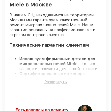
Miele в Москве
В нашем СЦ, находящимся на территории
Москвы мы гарантируем качественный
ремонт микроволновых печей Miele. Наши
гарантии основаны на профессионализме и
строгом контроле качества.
Технические гарантии клиентам
Используем фирменные детали для
микроволновых печей Miele
– только
заводские запчасти для вашей техники.
Сертифицированные инженеры
–
проходят серьезную проверку знаний и
Развернуть
навыков, что подтверждает высокий
уровень сервиса.
Работаем строго в установленных
заранее временных рамках
– ремонт
микроволновых печей Miele без
бесконечных переносов.
Есть вопросы по ремонту