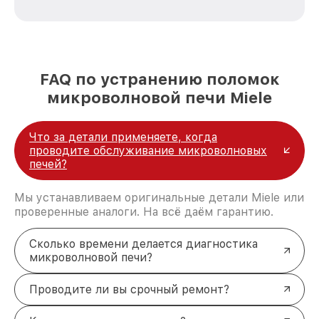
стремимся к тому, чтобы каждый клиент был
удовлетворен скоростью и качеством
предоставляемых услуг. Наша цель — стать
лучшим сервисным центром Miele в городе
Москве, постоянно повышая уровень доверия
FAQ по устранению поломок
и лояльности наших клиентов.
микроволновой печи Miele
Что за детали применяете, когда
проводите обслуживание микроволновых
печей?
Мы устанавливаем оригинальные детали Miele или
проверенные аналоги. На всё даём гарантию.
Сколько времени делается диагностика
микроволновой печи?
Проводите ли вы срочный ремонт?