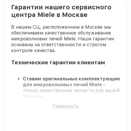
Гарантии нашего сервисного
центра Miele в Москве
В нашем СЦ, расположенном в Москве мы
обеспечиваем качественное обслуживание
микроволновых печей Miele. Наши гарантии
основаны на ответственности и строгом
контроле качества.
Технические гарантии клиентам
Ставим оригинальные комплектующие
для микроволновых печей Miele
–
только качественные запчасти для вашей
техники.
Сертифицированные инженеры
–
Развернуть
проходят серьезную проверку знаний и
навыков, что подтверждает
гарантированно долговечный результат.
Работаем строго в установленных