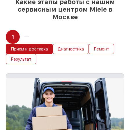
Какие этапы работы с нашим
день, при немедленном старте работ
сервисным центром Miele в
Москве
1
Прием и доставка
Диагностика
Ремонт
Результат