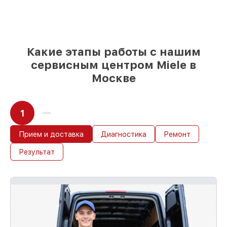
мы готовы рассмотреть варианты под
любые запросы
85%
ремонтов Miele сделаем за 1–2 часа,
при немедленном старте работ
Какие этапы работы с нашим
сервисным центром Miele в
Москве
1
Прием и доставка
Диагностика
Ремонт
Результат