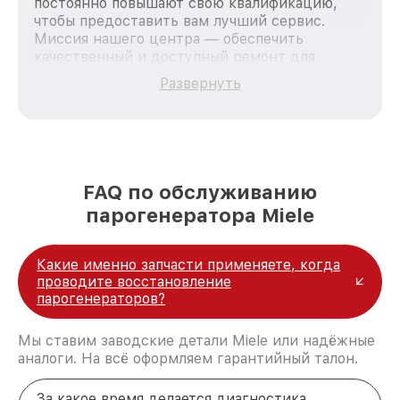
постоянно повышают свою квалификацию,
чтобы предоставить вам лучший сервис.
Миссия нашего центра — обеспечить
качественный и доступный ремонт для
каждого пользователя продукции Miele, вне
Развернуть
зависимости от сложности поломки. Мы
стремимся к тому, чтобы каждый клиент был
удовлетворен скоростью и качеством
предоставляемых услуг. Наша цель — стать
лучшим сервисным центром Miele в городе
Москве, постоянно повышая уровень доверия
FAQ по обслуживанию
и лояльности наших клиентов.
парогенератора Miele
Какие именно запчасти применяете, когда
проводите восстановление
парогенераторов?
Мы ставим заводские детали Miele или надёжные
аналоги. На всё оформляем гарантийный талон.
За какое время делается диагностика