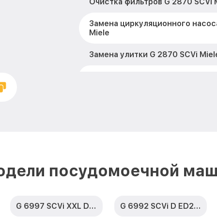
Очистка фильтров G 2870 SCVi 
Замена циркуляционного насос
Miele
Замена улитки G 2870 SCVi Miel
Замена сливного шланга G 2870
Замена сливного насоса G 2870 
Ремонт или замена петли двери
Miele
Чистка заливного фильтра-сето
SCVi Miele
одели посудомоечной маш
Ремонт циркуляционного насос
Miele
G 6997 SCVi XXL D ED230 2,0 k2o
G 6992 SCVi D ED230 2,0 k2o
Ремонт теплообменника G 2870 