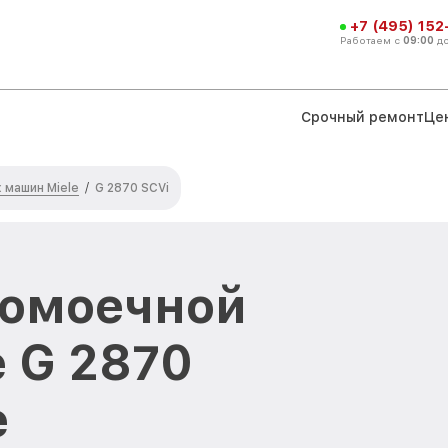
+7 (495) 152
Работаем с
09:00
д
Срочный ремонт
Це
машин Miele
/
G 2870 SCVi
домоечной
 G 2870
е