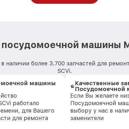
 посудомоечной машины Mi
в наличии более 3.700 запчастей для ремо
SCVi.
домоечной машины
Качественные за
Посудомоечной м
ойство
Если Вы желаете ни
SCVi работало
Посудомоечной маши
ремени, для Вашего
выбору у нас в нал
асти для ремонта
заменители