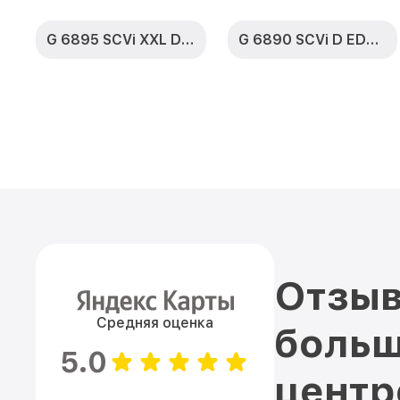
G 6895 SCVi XXL D ED230 2,0 k2o
G 6890 SCVi D ED230 2,0 k2o
Отзыв
Средняя оценка
больш
5.0
цент