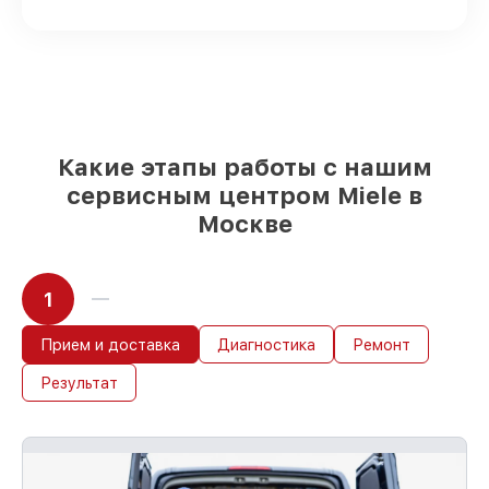
наличии или доступны для срочного
заказа
Качественные реплики и
оригинальные детали по вашему
выбору
– для любого бюджета
85%
работ за 1–2 часа, если мастер
приступает к восстановлению сразу
Какие этапы работы с нашим
сервисным центром Miele в
Москве
1
Прием и доставка
Диагностика
Ремонт
Результат