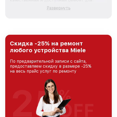
качественный и доступный ремонт для
каждого пользователя продукции Miele, вне
Развернуть
зависимости от сложности поломки. Мы
стремимся к тому, чтобы каждый клиент был
удовлетворен скоростью и качеством
предоставляемых услуг. Наша цель — стать
лучшим сервисным центром Miele в городе
Москве, постоянно повышая уровень доверия
и лояльности наших клиентов.
Скидка -25% на ремонт
любого устройства Miele
По предварительной записи с сайта,
предоставляем скидку в размере -25%
на весь прайс услуг по ремонту
25
%
OFF